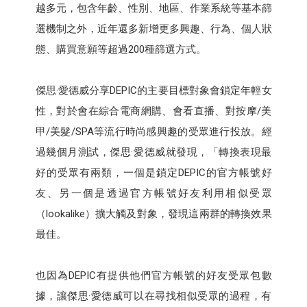
越多元，包含年齡、性別、地區、作業系統等基本篩
選機制之外，近年還多新增更多興趣、行為、個人狀
態、購買意願等超過200種篩選方式。
傑思·愛德威分享DEPIC的主要目標對象會鎖定年輕女
性，對於會在綜合電商網購、會看直播、對按摩/美
甲/美髮/SPA等流行時尚感興趣的受眾進行投放。經
過幾個月測試，傑思·愛德威就發現，「轉換表現最
好的受眾有兩類，一個是鎖定DEPIC的官方帳號好
友、另一個是透過官方帳號好友利用相似受眾
（lookalike）擴大觸及對象，發現這兩群的轉換效果
最佳。
也因為DEPIC有提供他們官方帳號的好友受眾包數
據，讓傑思·愛德威可以在尋找相似受眾的過程，有