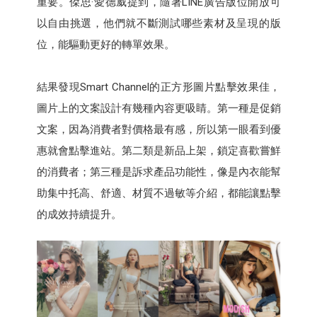
重要。傑思·愛德威提到，隨著LINE廣告版位開放可
以自由挑選，他們就不斷測試哪些素材及呈現的版
位，能驅動更好的轉單效果。
結果發現Smart Channel的正方形圖片點擊效果佳，
圖片上的文案設計有幾種內容更吸睛。第一種是促銷
文案，因為消費者對價格最有感，所以第一眼看到優
惠就會點擊進站。第二類是新品上架，鎖定喜歡嘗鮮
的消費者；第三種是訴求產品功能性，像是內衣能幫
助集中托高、舒適、材質不過敏等介紹，都能讓點擊
的成效持續提升。