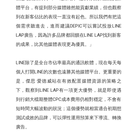
體平台，有提到部分媒體雖然能貢獻業績，但也觀察
到在新客佔比的表現一直沒有起色。所以我們有把這
個需求聽進去，進而建議DEPIC可以嘗試投放LINE
LAP廣告，因為許多品牌都回饋在LINE LAP找到新客
的成果，比其他媒體表現更為優異。」
LINE除了是全台市佔率最高的通訊軟體，現在每天每
個人打開LINE的次數也遠勝其他媒體平台。更重要的
是，傑思·愛德威站在有效配置媒體資源的策略之
下，觀察到LINE LAP有一項更大優勢，就是即使遇
到行銷大檔期整體CPC成本費用仍相對穩定，不會有
短時間大幅波動的狀況；這個優勢就相當適合初期想
測試成效的品牌，可以彈性運用預算來下導流、轉換
廣告。