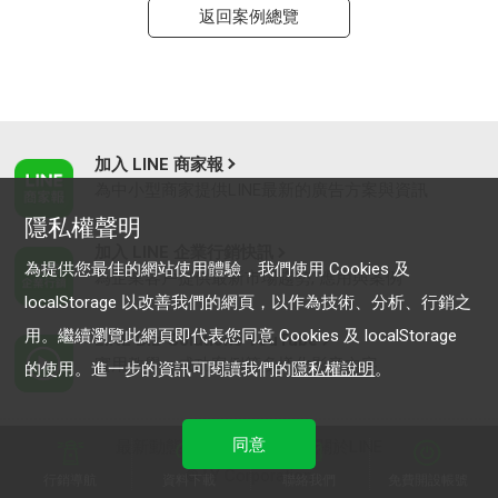
返回案例總覽
加入 LINE 商家報
為中小型商家提供LINE最新的廣告方案與資訊
隱私權聲明
加入 LINE 企業行銷快訊
為提供您最佳的網站使用體驗，我們使用 Cookies 及
為企業客戶提供最新市場趨勢, 應用與案例
localStorage 以改善我們的網頁，以作為技術、分析、行銷之
用。繼續瀏覽此網頁即代表您同意 Cookies 及 localStorage
LINE Biz-Solutions YouTube
實用教學、成功案例等多樣化影音內容
的使用。進一步的資訊可閱讀我們的
隱私權說明
。
同意
最新動態
｜
服務條款
｜
關於LINE
© LY Corporation
行銷導航
資料下載
聯絡我們
免費開設帳號