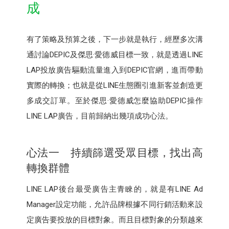
成
有了策略及預算之後，下一步就是執行，經歷多次溝
通討論DEPIC及傑思·愛德威目標一致，就是透過LINE
LAP投放廣告驅動流量進入到DEPIC官網，進而帶動
實際的轉換；也就是從LINE生態圈引進新客並創造更
多成交訂單。至於傑思·愛德威怎麼協助DEPIC操作
LINE LAP廣告，目前歸納出幾項成功心法。
心法一 持續篩選受眾目標，找出高
轉換群體
LINE LAP後台最受廣告主青睞的，就是有LINE Ad
Manager設定功能，允許品牌根據不同行銷活動來設
定廣告要投放的目標對象。而且目標對象的分類越來