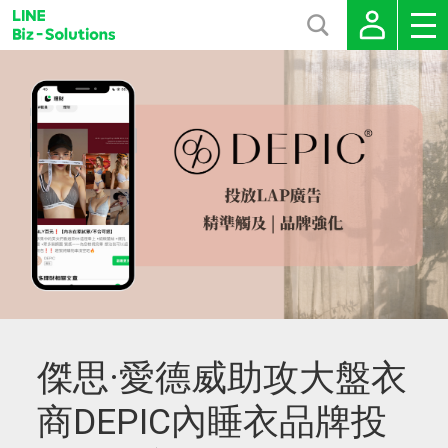
傑思·愛德威助攻大盤衣
商DEPIC內睡衣品牌投