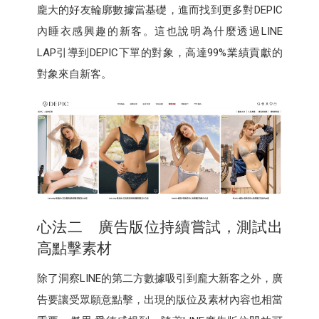
龐大的好友輪廓數據當基礎，進而找到更多對DEPIC
內睡衣感興趣的新客。這也說明為什麼透過LINE
LAP引導到DEPIC下單的對象，高達99%業績貢獻的
對象來自新客。
心法二 廣告版位持續嘗試，測試出
高點擊素材
除了洞察LINE的第二方數據吸引到龐大新客之外，廣
告要讓受眾願意點擊，出現的版位及素材內容也相當