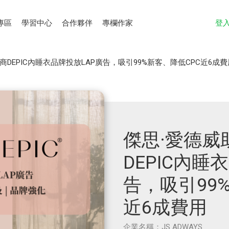
專區
學習中心
合作夥伴
專欄作家
登
DEPIC內睡衣品牌投放LAP廣告，吸引99%新客、降低CPC近6成費
傑思·愛德威
DEPIC內睡
告，吸引99
近6成費用
企業名稱：JS ADWAYS