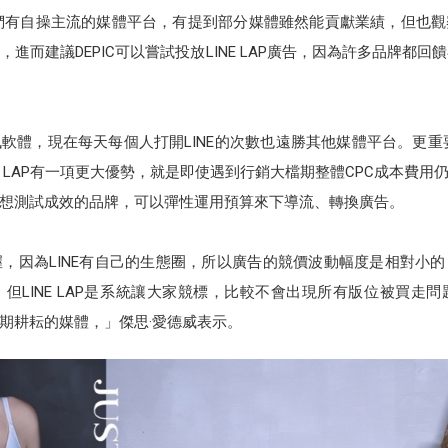
們有自操主流的媒體平台，有提到部分媒體雖然能貢獻業績，但也
而建議DEPIC可以嘗試投放LINE LAP廣告，因為許多品牌都回饋在
訊軟體，現在每天每個人打開LINE的次數也遠勝其他媒體平台。更
E LAP有一項更大優勢，就是即使遇到行銷大檔期整體CPC成本費
想測試成效的品牌，可以彈性運用預算來下導流、轉換廣告。
準掌握，因為LINE有自己的生態圈，所以廣告的競價波動幅度是相對小的
但LINE LAP是系統讓大家競標，比較不會出現所有版位被買走
期耕耘的媒體，」傑思·愛德威表示。