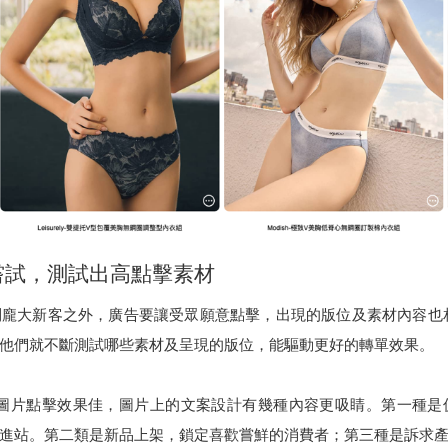
嘗試，測試出高點擊素材
引到龐大新客之外，廣告要讓受眾願意點擊，出現的版位及素材內容也
選，他們就不斷測試哪些素材及呈現的版位，能驅動更好的轉單效果。
l的正方形圖片點擊效果佳，圖片上的文案設計有幾種內容更吸睛。第一
進站。第二類是新品上架，鎖定喜歡嘗鮮的消費者；第三種是訴求