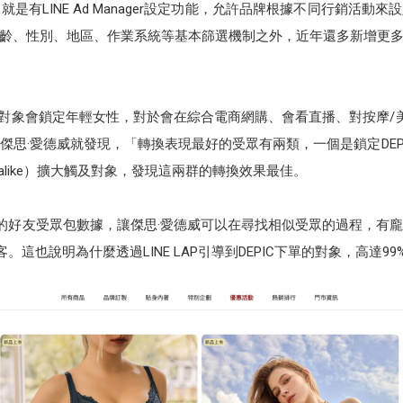
的，就是有LINE Ad Manager設定功能，允許品牌根據不同行銷活
齡、性別、地區、作業系統等基本篩選機制之外，近年還多新增更
目標對象會鎖定年輕女性，對於會在綜合電商網購、會看直播、對按摩/美
傑思·愛德威就發現，「轉換表現最好的受眾有兩類，一個是鎖定DEP
alike）擴大觸及對象，發現這兩群的轉換效果最佳。
帳號的好友受眾包數據，讓傑思·愛德威可以在尋找相似受眾的過程，有
客。這也說明為什麼透過LINE LAP引導到DEPIC下單的對象，高達