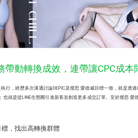
心任務帶動轉換成效，連帶讓CPC成本
行，經歷多次溝通討論DEPIC及傑思·愛德威目標一致，就是透過LI
；也就是從LINE生態圈引進新客並創造更多成交訂單。至於傑思·愛德威怎麼
目標，找出高轉換群體