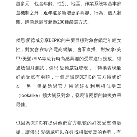
越多元，包含年齡、性別、地區、作業系統等基本篩
選機制之外，近年還多新增更多興趣、行為、個人狀
態、購買意願等超過200種篩選方式。
傑思·愛德威分享DEPIC的主要目標對象會鎖定年輕女
性，對於會在綜合電商網購、會看直播、對按摩/美
甲/美髮/SPA等流行時尚感興趣的受眾進行投放。經
過幾個月測試，傑思·愛德威就發現，「轉換表現最
好的受眾有兩類，一個是鎖定DEPIC的官方帳號好
友、另一個是透過官方帳號好友利用相似受眾
（lookalike）擴大觸及對象，發現這兩群的轉換效果
最佳。
也因為DEPIC有提供他們官方帳號的好友受眾包數
據，讓傑思·愛德威可以在尋找相似受眾的過程，有