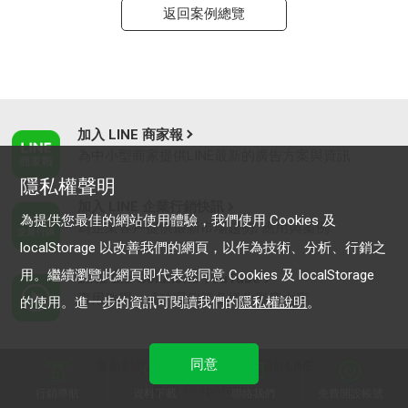
返回案例總覽
加入 LINE 商家報
為中小型商家提供LINE最新的廣告方案與資訊
隱私權聲明
加入 LINE 企業行銷快訊
為提供您最佳的網站使用體驗，我們使用 Cookies 及
為企業客戶提供最新市場趨勢, 應用與案例
localStorage 以改善我們的網頁，以作為技術、分析、行銷之
用。繼續瀏覽此網頁即代表您同意 Cookies 及 localStorage
LINE Biz-Solutions YouTube
實用教學、成功案例等多樣化影音內容
的使用。進一步的資訊可閱讀我們的
隱私權說明
。
同意
最新動態
｜
服務條款
｜
關於LINE
© LY Corporation
行銷導航
資料下載
聯絡我們
免費開設帳號