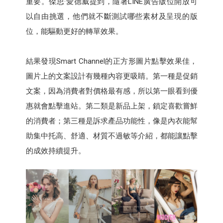
重要。傑思·愛德威提到，隨著LINE廣告版位開放可
以自由挑選，他們就不斷測試哪些素材及呈現的版
位，能驅動更好的轉單效果。
結果發現Smart Channel的正方形圖片點擊效果佳，
圖片上的文案設計有幾種內容更吸睛。第一種是促銷
文案，因為消費者對價格最有感，所以第一眼看到優
惠就會點擊進站。第二類是新品上架，鎖定喜歡嘗鮮
的消費者；第三種是訴求產品功能性，像是內衣能幫
助集中托高、舒適、材質不過敏等介紹，都能讓點擊
的成效持續提升。