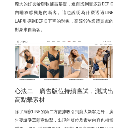
龐大的好友輪廓數據當基礎，進而找到更多對DEPIC
內睡衣感興趣的新客。這也說明為什麼透過LINE
LAP引導到DEPIC下單的對象，高達99%業績貢獻的
對象來自新客。
心法二 廣告版位持續嘗試，測試出
高點擊素材
除了洞察LINE的第二方數據吸引到龐大新客之外，廣
告要讓受眾願意點擊，出現的版位及素材內容也相當