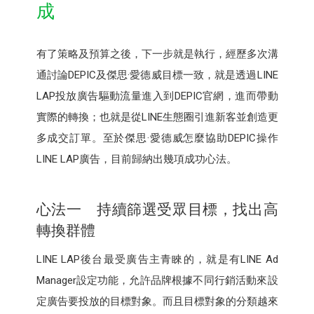
成
有了策略及預算之後，下一步就是執行，經歷多次溝
通討論DEPIC及傑思·愛德威目標一致，就是透過LINE
LAP投放廣告驅動流量進入到DEPIC官網，進而帶動
實際的轉換；也就是從LINE生態圈引進新客並創造更
多成交訂單。至於傑思·愛德威怎麼協助DEPIC操作
LINE LAP廣告，目前歸納出幾項成功心法。
心法一 持續篩選受眾目標，找出高
轉換群體
LINE LAP後台最受廣告主青睞的，就是有LINE Ad
Manager設定功能，允許品牌根據不同行銷活動來設
定廣告要投放的目標對象。而且目標對象的分類越來