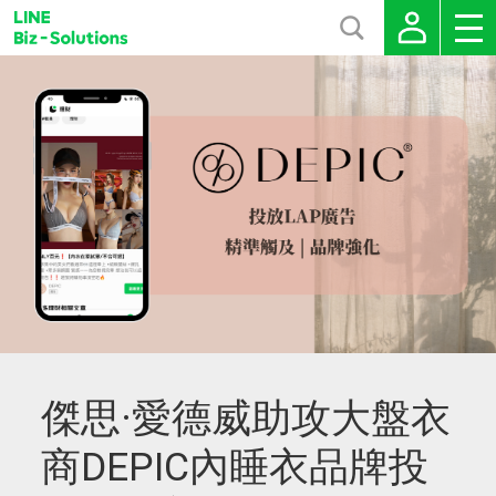
傑思·愛德威助攻大盤衣
商DEPIC內睡衣品牌投