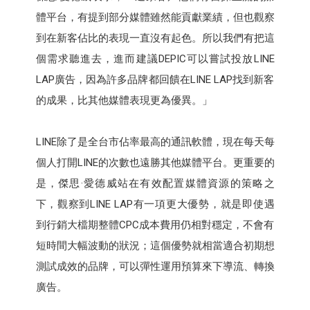
體平台，有提到部分媒體雖然能貢獻業績，但也觀察
到在新客佔比的表現一直沒有起色。所以我們有把這
個需求聽進去，進而建議DEPIC可以嘗試投放LINE
LAP廣告，因為許多品牌都回饋在LINE LAP找到新客
的成果，比其他媒體表現更為優異。」
LINE除了是全台市佔率最高的通訊軟體，現在每天每
個人打開LINE的次數也遠勝其他媒體平台。更重要的
是，傑思·愛德威站在有效配置媒體資源的策略之
下，觀察到LINE LAP有一項更大優勢，就是即使遇
到行銷大檔期整體CPC成本費用仍相對穩定，不會有
短時間大幅波動的狀況；這個優勢就相當適合初期想
測試成效的品牌，可以彈性運用預算來下導流、轉換
廣告。