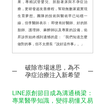
果，專精試管嬰兒、胚胎著床與不孕症治
療，更研發超友善療程，幫助無數家庭實現
生育夢想。團隊的技術與醫術早已站穩一
線，但李醫師表示： 即便有好醫師、好的胚
胎師、護理師、麻醉師以及專業的設備，佑
昇診所始終感到遺憾的是：「我們知道怎麼
做對的事，但不太擅長『說好這件事』。」
破除市場迷思，為不
孕症治療注入新希望
LINE原創節目成為溝通橋梁：
專業醫學知識，變得易懂又易