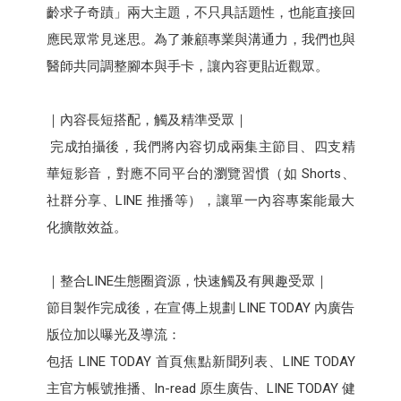
齡求子奇蹟」兩大主題，不只具話題性，也能直接回
應民眾常見迷思。為了兼顧專業與溝通力，我們也與
醫師共同調整腳本與手卡，讓內容更貼近觀眾。
｜內容長短搭配，觸及精準受眾｜
完成拍攝後，我們將內容切成兩集主節目、四支精
華短影音，對應不同平台的瀏覽習慣（如 Shorts、
社群分享、LINE 推播等），讓單一內容專案能最大
化擴散效益。
｜整合LINE生態圈資源，快速觸及有興趣受眾｜
節目製作完成後，在宣傳上規劃 LINE TODAY 內廣告
版位加以曝光及導流：
包括 LINE TODAY 首頁焦點新聞列表、LINE TODAY
主官方帳號推播、In-read 原生廣告、LINE TODAY 健