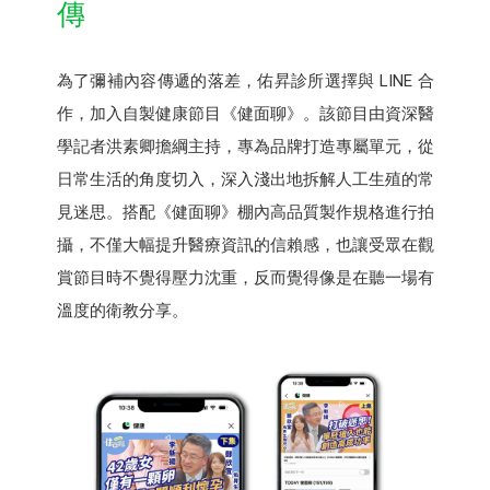
傳
為了彌補內容傳遞的落差，佑昇診所選擇與 LINE 合
作，加入自製健康節目《健面聊》。該節目由資深醫
學記者洪素卿擔綱主持，專為品牌打造專屬單元，從
日常生活的角度切入，深入淺出地拆解人工生殖的常
見迷思。搭配《健面聊》棚內高品質製作規格進行拍
攝，不僅大幅提升醫療資訊的信賴感，也讓受眾在觀
賞節目時不覺得壓力沈重，反而覺得像是在聽一場有
溫度的衛教分享。