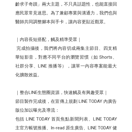
齡求子奇蹟」兩大主題，不只具話題性，也能直接回
應民眾常見迷思。為了兼顧專業與溝通力，我們也與
醫師共同調整腳本與手卡，讓內容更貼近觀眾。
｜內容長短搭配，觸及精準受眾｜
完成拍攝後，我們將內容切成兩集主節目、四支精
華短影音，對應不同平台的瀏覽習慣（如 Shorts、
社群分享、LINE 推播等），讓單一內容專案能最大
化擴散效益。
｜整合LINE生態圈資源，快速觸及有興趣受眾｜
節目製作完成後，在宣傳上規劃 LINE TODAY 內廣告
版位加以曝光及導流：
包括 LINE TODAY 首頁焦點新聞列表、LINE TODAY
主官方帳號推播、In-read 原生廣告、LINE TODAY 健