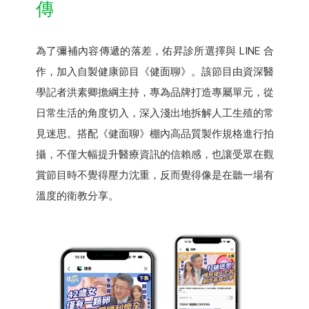
傳
為了彌補內容傳遞的落差，佑昇診所選擇與 LINE 合
作，加入自製健康節目《健面聊》。該節目由資深醫
學記者洪素卿擔綱主持，專為品牌打造專屬單元，從
日常生活的角度切入，深入淺出地拆解人工生殖的常
見迷思。搭配《健面聊》棚內高品質製作規格進行拍
攝，不僅大幅提升醫療資訊的信賴感，也讓受眾在觀
賞節目時不覺得壓力沈重，反而覺得像是在聽一場有
溫度的衛教分享。