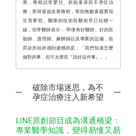
果，專精試管嬰兒、胚胎著床與不孕症治
療，更研發超友善療程，幫助無數家庭實現
生育夢想。團隊的技術與醫術早已站穩一
線，但李醫師表示： 即便有好醫師、好的胚
胎師、護理師、麻醉師以及專業的設備，佑
昇診所始終感到遺憾的是：「我們知道怎麼
做對的事，但不太擅長『說好這件事』。」
破除市場迷思，為不
孕症治療注入新希望
LINE原創節目成為溝通橋梁：
專業醫學知識，變得易懂又易