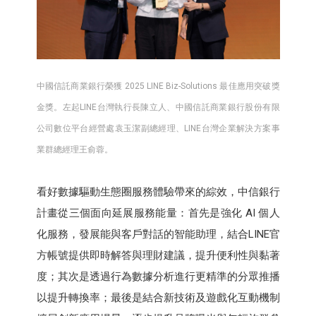
中國信託商業銀行榮獲 2025 LINE Biz-Solutions 最佳應用突破獎
金獎。左起LINE台灣執行長陳立人、中國信託商業銀行股份有限
公司數位平台經營處袁玉潔副總經理、LINE台灣企業解決方案事
業群總經理王俞蓉。
看好數據驅動生態圈服務體驗帶來的綜效，中信銀行
計畫從三個面向延展服務能量：首先是強化 AI 個人
化服務，發展能與客戶對話的智能助理，結合LINE官
方帳號提供即時解答與理財建議，提升便利性與黏著
度；其次是透過行為數據分析進行更精準的分眾推播
以提升轉換率；最後是結合新技術及遊戲化互動機制