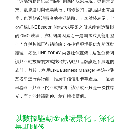
「這場活動是跨部門協同創新的成果展現，從創意發
想、數據運用與現場執行，環環緊扣，讓品牌更有溫
度，也更貼近消費者的生活軌跡。」李雅婷表示，七
夕紅線LINE Beacon Netwrok專案之所以能創造耀眼
的 OMO 成績，成功關鍵因素之一是團隊成員善用整
合內容與數據再行銷策略：在捷運現場提供創新互動
體驗，搭配 LINE TODAY 內容延伸宣傳，透過分析閱
讀與互動數據的方式找出對活動與品牌議題有興趣的
族群，然後，利用LINE Business Manager 將這些受
眾名單進行再行銷，推廣中信信用卡等產品。「這樣
串聯線上與線下的互動機制，讓活動不只是一次性曝
光，而是能持續延伸、創造轉換價值。」
以數據驅動金融場景化，深化
長期關係