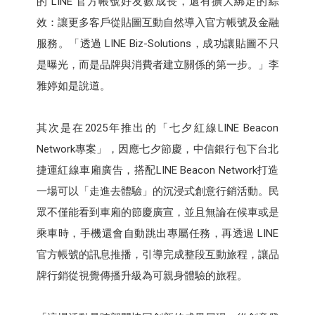
的 LINE 官方帳號好友數成長，還有擴大綁定的綜
效：讓更多客戶從貼圖互動自然導入官方帳號及金融
服務。「透過 LINE Biz-Solutions，成功讓貼圖不只
是曝光，而是品牌與消費者建立關係的第一步。」李
雅婷如是說道。
其次是在2025年推出的「七夕紅線LINE Beacon
Network專案」，因應七夕節慶，中信銀行包下台北
捷運紅線車廂廣告，搭配LINE Beacon Network打造
一場可以「走進去體驗」的沉浸式創意行銷活動。民
眾不僅能看到車廂的節慶廣宣，並且無論在候車或是
乘車時，手機還會自動跳出專屬任務，再透過 LINE
官方帳號的訊息推播，引導完成整段互動旅程，讓品
牌行銷從視覺傳播升級為可親身體驗的旅程。