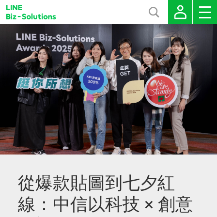
從爆款貼圖到七夕紅
線：中信以科技 × 創意