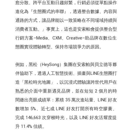
愈分散、跨平台互動日趨頻繁，行銷必須從單點操作
進化為『生態圈式的串聯』，透過整合數據、內容與
通路的方式，讓品牌能以一致策略在不同場域持續與
消費者互動。」事實上，這也是安索帕會提供整合型
行銷方案–Media、CXM、Creative–助品牌在數位生
態圈實現體驗轉型、保持市場競爭力的原因。
例如，黑松（HeySong）集團在安索帕與貝立德等夥
伴協助下，透過人工智慧技術、插畫與LINE生態圈打
造「黑松時光地圖」，以沉浸式體驗讓跨世代用戶在
熟悉的介面中重新遇見品牌，並在短短 2 個月的時
間繳出亮眼成績單：累積 35 萬次進站量、LINE 好友
數增加 5%、近七成 LINE 好友打開所有時空膠囊、
完成 146,663 次穿梭時光，以及 LINE 好友活耀度提
升 11.4% 佳績。