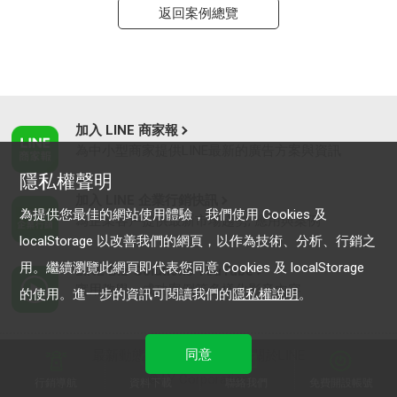
返回案例總覽
加入 LINE 商家報
為中小型商家提供LINE最新的廣告方案與資訊
隱私權聲明
加入 LINE 企業行銷快訊
為提供您最佳的網站使用體驗，我們使用 Cookies 及
為企業客戶提供最新市場趨勢, 應用與案例
localStorage 以改善我們的網頁，以作為技術、分析、行銷之
用。繼續瀏覽此網頁即代表您同意 Cookies 及 localStorage
LINE Biz-Solutions YouTube
實用教學、成功案例等多樣化影音內容
的使用。進一步的資訊可閱讀我們的
隱私權說明
。
同意
最新動態
｜
服務條款
｜
關於LINE
© LY Corporation
行銷導航
資料下載
聯絡我們
免費開設帳號