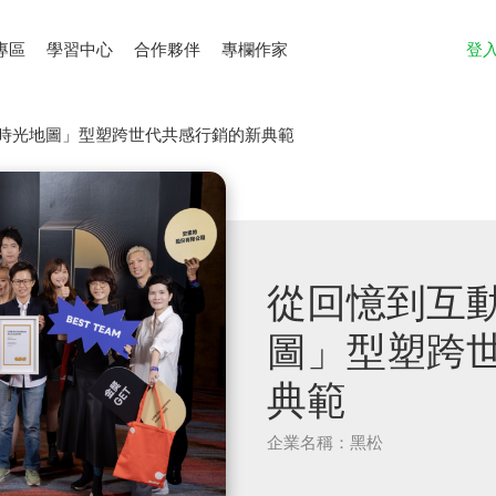
專區
學習中心
合作夥伴
專欄作家
登
時光地圖」型塑跨世代共感行銷的新典範
從回憶到互
圖」型塑跨
典範
企業名稱：黑松