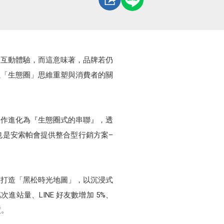
的互動體驗，而這意味著，品牌若仍
以「生態圈」思維重塑與消費者的關
操作進化為『生態圈式的串聯』，透
也是安索帕會提供整合型行銷方案–
態圈打造「黑松時光地圖」，以沉浸式
進站量、LINE 好友數增加 5%、
績。