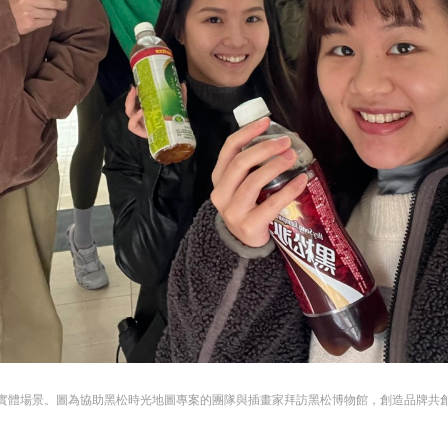
至線下實體場景。圖為協助黑松時光地圖專案的團隊與插畫家拜訪黑松博物館，創造品牌共