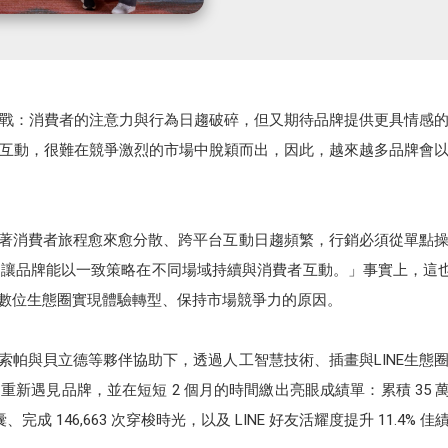
戰：消費者的注意力與行為日趨破碎，但又期待品牌提供更具情感
互動，很難在競爭激烈的市場中脫穎而出，因此，越來越多品牌會
「隨著消費者旅程愈來愈分散、跨平台互動日趨頻繁，行銷必須從單點
讓品牌能以一致策略在不同場域持續與消費者互動。」事實上，這
–助品牌在數位生態圈實現體驗轉型、保持市場競爭力的原因。
在安索帕與貝立德等夥伴協助下，透過人工智慧技術、插畫與LINE生
遇見品牌，並在短短 2 個月的時間繳出亮眼成績單：累積 35 萬次
完成 146,663 次穿梭時光，以及 LINE 好友活耀度提升 11.4% 佳