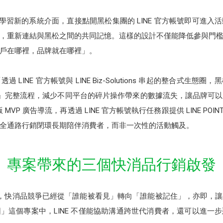
學習新的系統介面，直接點開黑松集團的 LINE 官方帳號即可進
，重新連結與黑松之間的共同記憶。這樣的設計不僅能降低參與門
戶在哪裡，品牌就在哪裡」。
：「透過 LINE 官方帳號與 LINE Biz-Solutions 串起的整合
／再購』完整流程，減少不同平台的碎片操作帶來的數據流失，讓品牌
NE 頭版 MVP 廣告導流，再透過 LINE 官方帳號執行任務跟提供 LINE 
全通路行銷閉環長期陪伴消費者，而非一次性的活動觸及。
」專案帶來的三個快消品行銷啟發
u表示，快消品競爭已經從「誰能被看見」轉向「誰能被記住」，亦即
」這個專案中，LINE 不僅能協助溝通跨世代消費者，還可以進一