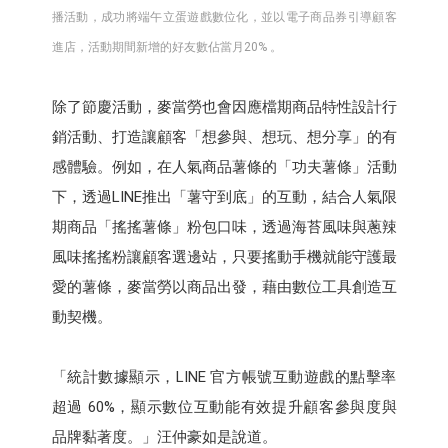
播活動，成功將端午立蛋遊戲數位化，並以電子商品券引導顧客
進店，活動期間新增的好友數佔當月20% 。
除了節慶活動，麥當勞也會因應檔期商品特性設計行
銷活動、打造讓顧客「想參與、想玩、想分享」的有
感體驗。例如，在人氣商品薯條的「功夫薯條」活動
下，透過LINE推出「薯守到底」的互動，結合人氣限
期商品「搖搖薯條」粉包口味，透過海苔風味與蔥辣
風味搖搖粉讓顧客選邊站，只要搖動手機就能守護最
愛的薯條，麥當勞以商品出發，藉由數位工具創造互
動契機。
「統計數據顯示，LINE 官方帳號互動遊戲的點擊率
超過 60%，顯示數位互動能有效提升顧客參與度與
品牌黏著度。」汪仲豪如是說道。