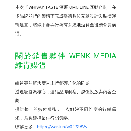
本次「WHISKY TASTE 酒展 OMO LINE 互動企劃」在
多品牌並行的架構下完成整體數位互動設計與貼標邏
輯建置，將線下參與行為有系統地延伸至後續會員溝
通。
關於銷售夥伴 WENK MEDIA
維肯媒體
維肯專注解決廣告主行銷碎片化的問題，
透過數據為核心，連結品牌洞察、媒體投放與內容企
劃
提供整合的數位服務，一次解決不同維度的行銷需
求，為你建構最佳行銷策略。
暸解更多：
https://wenk.in/w02P3AVv