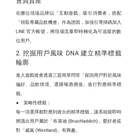
會員資產
在攤位現場品牌以「互動遊戲」吸引消費者，搭配
「領取專屬品飲機會」作為誘因，加強引導掃碼加入
LINE 官方帳號，將現場流量即時轉化為可追蹤的數
位用戶。
2. 挖掘用戶風味 DNA 建立精準標籤
輪廓
進入遊戲後會透過三題簡單問答「探詢用戶對於風味
偏好、品飲情境、選購臻酒價值」進行對應精準標
籤。
● 策略性標籤：
每一項選擇都對應到後台的精準標籤，讓系統能即時
辨識出用戶屬於「布萊迪 (Bruichladdich)」愛好者或
對「威嵐 (Westland)」有興趣。