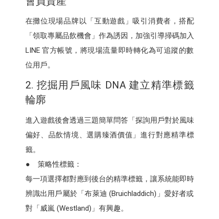
會員資產
在攤位現場品牌以「互動遊戲」吸引消費者，搭配
「領取專屬品飲機會」作為誘因，加強引導掃碼加入
LINE 官方帳號，將現場流量即時轉化為可追蹤的數
位用戶。
2. 挖掘用戶風味 DNA 建立精準標籤
輪廓
進入遊戲後會透過三題簡單問答「探詢用戶對於風味
偏好、品飲情境、選購臻酒價值」進行對應精準標
籤。
● 策略性標籤：
每一項選擇都對應到後台的精準標籤，讓系統能即時
辨識出用戶屬於「布萊迪 (Bruichladdich)」愛好者或
對「威嵐 (Westland)」有興趣。