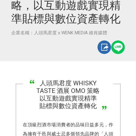
略，以互動遊戲實現精
準貼標與數位資產轉化
企業名稱：人頭馬君度 x WENK MEDIA 維肯媒體
人頭馬君度 WHISKY
TASTE 酒展 OMO 策略
以互動遊戲實現精準
貼標與數位資產轉化
在頂級烈酒市場消費者的品味日益多元，作
為擁有干邑與威士忌多個領先品牌的「人頭