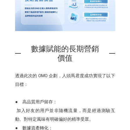
數據賦能的長期營銷
價值
透過此次的 OMO 企劃，人頭馬君度成功實現了以下
目標：
● 高品質用戶留存：
加入好友的用戶並非隨機流量，而是經過測驗互
動、對特定風味有明確偏好的精準受眾。
● 數據資產轉化：