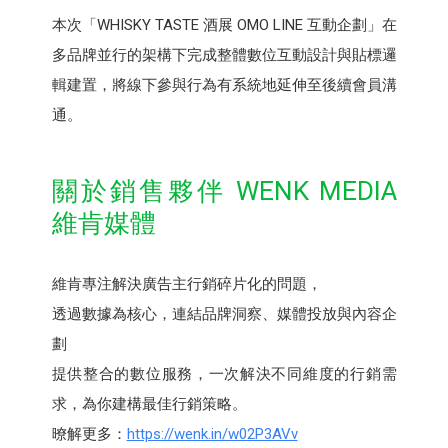
本次「WHISKY TASTE 酒展 OMO LINE 互動企劃」在
多品牌並行的架構下完成整體數位互動設計與貼標邏
輯建置，將線下參與行為有系統地延伸至後續會員溝
通。
關於銷售夥伴 WENK MEDIA
維肯媒體
維肯專注解決廣告主行銷碎片化的問題，
透過數據為核心，連結品牌洞察、媒體投放與內容企
劃
提供整合的數位服務，一次解決不同維度的行銷需
求，為你建構最佳行銷策略。
暸解更多：
https://wenk.in/w02P3AVv