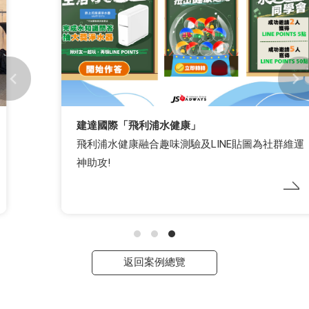
建達國際「飛利浦水健康」
飛利浦水健康融合趣味測驗及LINE貼圖為社群維運
神助攻!
返回案例總覽