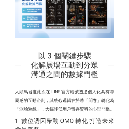
以 3 個關鍵步驟
化解展場互動到分眾
溝通之間的數據門檻
人頭馬君度此次在 LINE 官方帳號透過個人化具有專
屬感的互動企劃，其核心邏輯在於將「問卷」轉化為
「測驗遊戲」，大幅降低用戶留存資料的心理門檻。
1. 數位誘因帶動 OMO 轉化 打造未來