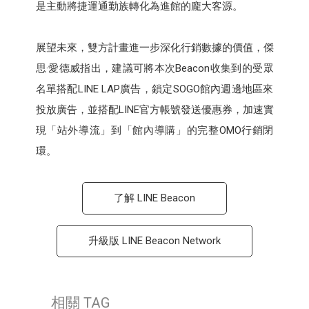
是主動將捷運通勤族轉化為進館的龐大客源。
展望未來，雙方計畫進一步深化行銷數據的價值，傑
思·愛德威指出，建議可將本次Beacon收集到的受眾
名單搭配LINE LAP廣告，鎖定SOGO館內週邊地區來
投放廣告，並搭配LINE官方帳號發送優惠券，加速實
現「站外導流」到「館內導購」的完整OMO行銷閉
環。
了解 LINE Beacon
升級版 LINE Beacon Network
相關 TAG