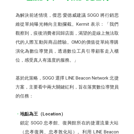
為解決前述情境，傑思·愛德威建議 SOGO 將行銷思
維從單純曝光轉向主動攔截。Kermit 表示：「我們
觀察到，疫後消費者回歸店面，渴望的是線上無法取
代的人際互動與商品體驗。OMO的價值從單純導購
演化為數位導覽員，透過數位工具引導顧客走入櫃
位，感受真人有溫度的服務。」
基於此策略，SOGO 選擇 LINE Beacon Network 北捷
方案，主要看中兩大關鍵紅利，旨在落實數位導覽員
的任務：
地點為王（Location）
鎖定 SOGO 忠孝館、復興館所在的捷運流量大站
（忠孝復興、忠孝敦化站）。利用 LINE Beacon