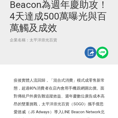
Beacon為週年慶助攻！
4天達成500萬曝光與百
萬觸及成效
企業名稱：太平洋崇光百貨
疫後實體人流回歸，「混合式消費」模式成零售新常
態，超過80%消費者在店內會用手機跟網購比價。面
對傳統戶外廣告難追蹤效益、週年慶數位廣告成本高
昂的雙重挑戰，太平洋崇光百貨（SOGO）攜手傑思·
愛德威（JS Adways）導入LINE Beacon Network北