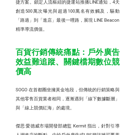
捷方案。鎖定人流樞紐的捷運站推播LINE通知，4天
創造500萬次曝光與超過100萬名有效觸及，驅動
「路過」到「進店」最後一哩路，展現 LINE Beacon
精準導流價值。
百貨行銷傳統痛點：戶外廣告
效益難追蹤、關鍵檔期數位競
價高
SOGO 在首都圈坐擁黃金地段，但傳統的行銷策略與
其他零售百貨業者相同，逐漸遇到「線下數據斷層」
與「線上競價紅海」的處境。
傑思·愛德威市場開發部總監 Kermit 指出，針對引導
人潮進店的斷點，由於戶外廣告或LBS簡訊雖可覆蓋