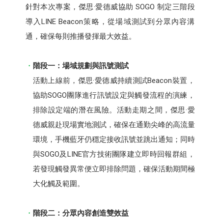
針對本次專案，傑思·愛德威協助 SOGO 制定三階段
導入LINE Beacon策略，從場域測試到分眾內容溝
通，確保每則推播發揮最大效益。
階段一：場域規劃與訊號測試
活動上線前，傑思·愛德威持續測試Beacon裝置，
協助SOGO團隊進行訊號設定與觸發流程的演練，
排除設定端的潛在風險。活動走期之間，傑思·愛
德威親赴現場實地測試，確保在通勤尖峰的高流量
環境，手機藍牙仍穩定接收訊號並跳出通知；同時
與SOGO及LINE官方技術團隊建立即時回報群組，
若發現觸發異常便立即排除問題，確保活動期間極
大化觸及範圍。
階段二：分眾內容創造雙效益