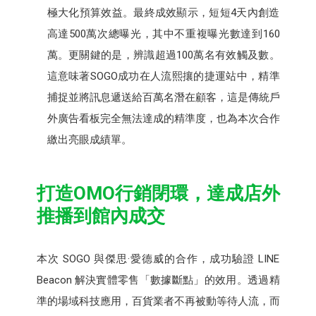
極大化預算效益。最終成效顯示，短短4天內創造
高達500萬次總曝光，其中不重複曝光數達到160
萬。更關鍵的是，辨識超過100萬名有效觸及數。
這意味著SOGO成功在人流熙攘的捷運站中，精準
捕捉並將訊息遞送給百萬名潛在顧客，這是傳統戶
外廣告看板完全無法達成的精準度，也為本次合作
繳出亮眼成績單。
打造OMO行銷閉環，達成店外
推播到館內成交
本次 SOGO 與傑思·愛德威的合作，成功驗證 LINE
Beacon 解決實體零售「數據斷點」的效用。透過精
準的場域科技應用，百貨業者不再被動等待人流，而