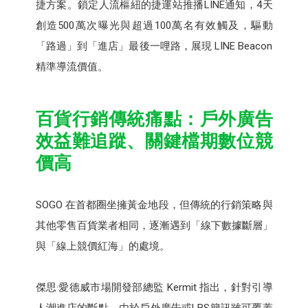
捷方案。鎖定人流樞紐的捷運站推播LINE通知，4天
創造500萬次曝光與超過100萬名有效觸及，驅動
「路過」到「進店」最後一哩路，展現 LINE Beacon
精準導流價值。
百貨行銷傳統痛點：戶外廣告
效益難追蹤、關鍵檔期數位競
價高
SOGO 在首都圈坐擁黃金地段，但傳統的行銷策略與
其他零售百貨業者相同，逐漸遇到「線下數據斷層」
與「線上競價紅海」的處境。
傑思·愛德威市場開發部總監 Kermit 指出，針對引導
人潮進店的斷點，由於戶外廣告或LBS簡訊雖可覆蓋