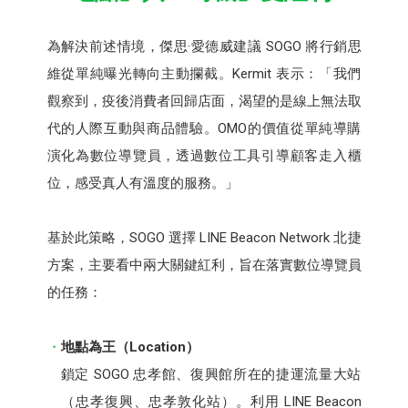
為解決前述情境，傑思·愛德威建議 SOGO 將行銷思
維從單純曝光轉向主動攔截。Kermit 表示：「我們
觀察到，疫後消費者回歸店面，渴望的是線上無法取
代的人際互動與商品體驗。OMO的價值從單純導購
演化為數位導覽員，透過數位工具引導顧客走入櫃
位，感受真人有溫度的服務。」
基於此策略，SOGO 選擇 LINE Beacon Network 北捷
方案，主要看中兩大關鍵紅利，旨在落實數位導覽員
的任務：
地點為王（Location）
鎖定 SOGO 忠孝館、復興館所在的捷運流量大站
（忠孝復興、忠孝敦化站）。利用 LINE Beacon