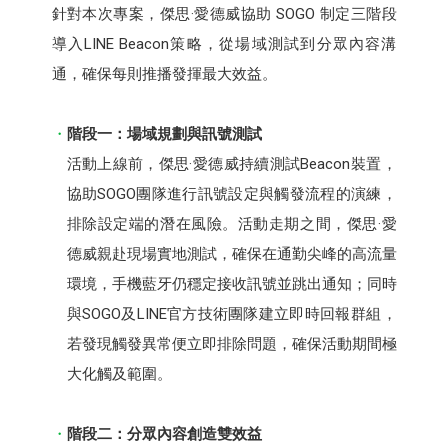
針對本次專案，傑思·愛德威協助 SOGO 制定三階段
導入LINE Beacon策略，從場域測試到分眾內容溝
通，確保每則推播發揮最大效益。
階段一：場域規劃與訊號測試
活動上線前，傑思·愛德威持續測試Beacon裝置，
協助SOGO團隊進行訊號設定與觸發流程的演練，
排除設定端的潛在風險。活動走期之間，傑思·愛
德威親赴現場實地測試，確保在通勤尖峰的高流量
環境，手機藍牙仍穩定接收訊號並跳出通知；同時
與SOGO及LINE官方技術團隊建立即時回報群組，
若發現觸發異常便立即排除問題，確保活動期間極
大化觸及範圍。
階段二：分眾內容創造雙效益