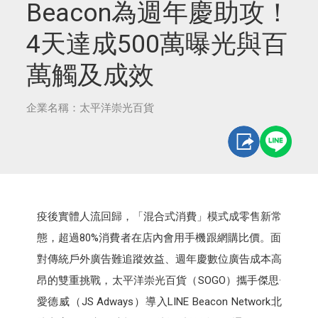
Beacon為週年慶助攻！
4天達成500萬曝光與百
萬觸及成效
企業名稱：太平洋崇光百貨
疫後實體人流回歸，「混合式消費」模式成零售新常
態，超過80%消費者在店內會用手機跟網購比價。面
對傳統戶外廣告難追蹤效益、週年慶數位廣告成本高
昂的雙重挑戰，太平洋崇光百貨（SOGO）攜手傑思·
愛德威（JS Adways）導入LINE Beacon Network北