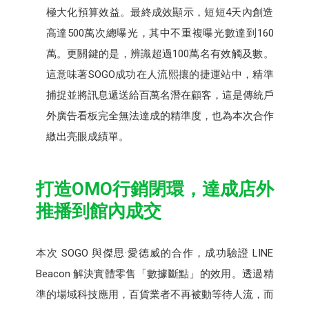
極大化預算效益。最終成效顯示，短短4天內創造
高達500萬次總曝光，其中不重複曝光數達到160
萬。更關鍵的是，辨識超過100萬名有效觸及數。
這意味著SOGO成功在人流熙攘的捷運站中，精準
捕捉並將訊息遞送給百萬名潛在顧客，這是傳統戶
外廣告看板完全無法達成的精準度，也為本次合作
繳出亮眼成績單。
打造OMO行銷閉環，達成店外
推播到館內成交
本次 SOGO 與傑思·愛德威的合作，成功驗證 LINE
Beacon 解決實體零售「數據斷點」的效用。透過精
準的場域科技應用，百貨業者不再被動等待人流，而