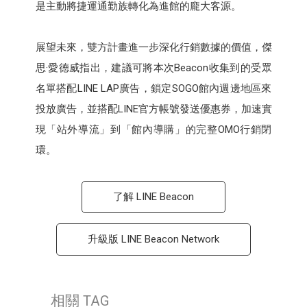
是主動將捷運通勤族轉化為進館的龐大客源。
展望未來，雙方計畫進一步深化行銷數據的價值，傑
思·愛德威指出，建議可將本次Beacon收集到的受眾
名單搭配LINE LAP廣告，鎖定SOGO館內週邊地區來
投放廣告，並搭配LINE官方帳號發送優惠券，加速實
現「站外導流」到「館內導購」的完整OMO行銷閉
環。
了解 LINE Beacon
升級版 LINE Beacon Network
相關 TAG