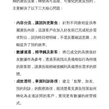
糊的廣告流量，轉變為可追蹤、可優化的實質預約，
主要解決了以下三大核心問題：
內容分流，讓諮詢更聚焦
： 針對不同療程提供專
屬廣告內容，這讓客戶在加入好友前已完成初步需
求對位，諮詢時目標明確，不需反覆確認意圖，大
幅提升了預約效率。
數據連通，精準觸及新客
： 將已成交的高價值好
友數據作為參考，透過系統找出具備相似行為特徵
的新客群，讓廣告能精確接觸到具備潛在需求的群
體。
成效透明，掌握到診路徑
： 建立「點擊、加友、
預約到診」的觀察路徑，能清楚看見廣告預算如何
轉化為走進診間的客戶，實現更有數據的經營模
式。