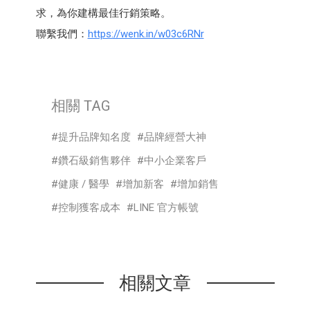
求，為你建構最佳行銷策略。
聯繫我們：
https://wenk.in/w03c6RNr
相關 TAG
提升品牌知名度
品牌經營大神
鑽石級銷售夥伴
中小企業客戶
健康 / 醫學
增加新客
增加銷售
控制獲客成本
LINE 官方帳號
相關文章