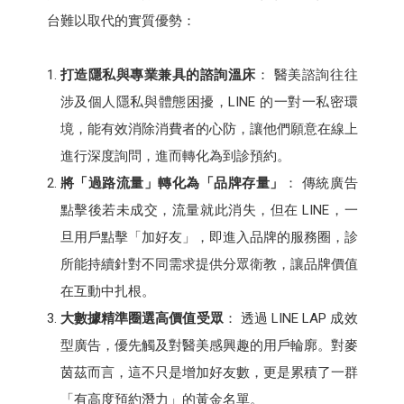
台難以取代的實質優勢：
打造隱私與專業兼具的諮詢溫床
： 醫美諮詢往往
涉及個人隱私與體態困擾，LINE 的一對一私密環
境，能有效消除消費者的心防，讓他們願意在線上
進行深度詢問，進而轉化為到診預約。
將「過路流量」轉化為「品牌存量」
： 傳統廣告
點擊後若未成交，流量就此消失，但在 LINE，一
旦用戶點擊「加好友」，即進入品牌的服務圈，診
所能持續針對不同需求提供分眾衛教，讓品牌價值
在互動中扎根。
大數據精準圈選高價值受眾
： 透過 LINE LAP 成效
型廣告，優先觸及對醫美感興趣的用戶輪廓。對麥
茵茲而言，這不只是增加好友數，更是累積了一群
「有高度預約潛力」的黃金名單。