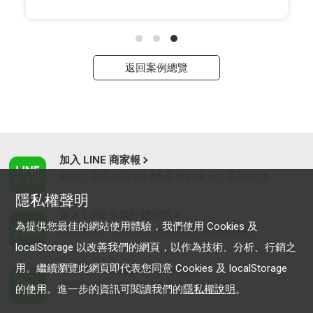
返回案例總覽
加入 LINE 商家報
為中小型商家提供LINE最新的廣告方案與資訊
隱私權聲明
加入 LINE 企業行銷快訊
為提供您最佳的網站使用體驗，我們使用 Cookies 及
為企業客戶提供最新市場趨勢, 應用與案例
localStorage 以改善我們的網頁，以作為技術、分析、行銷之
用。繼續瀏覽此網頁即代表您同意 Cookies 及 localStorage
LINE Biz-Solutions YouTube
實用教學、成功案例等多樣化影音內容
的使用。進一步的資訊可閱讀我們的
隱私權說明
。