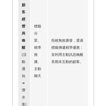
顧
客
經
營
標籤
與
分
喚
眾、
拒絕無效廣發，透過
醒
精準
標籤傳遞精準優惠；
(活
推
並利用主動訊息喚醒
動
播、
長期未互動的顧客。
通
主動
知
聊天
➔
潛
水
客)