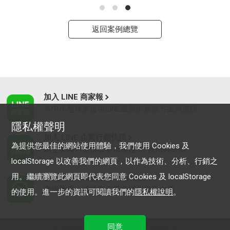
返回案例總覽
加入 LINE 商家報
為中小型商家提供LINE最新的廣告方案與資訊
隱私權聲明
加入 LINE 企業行銷快訊
為提供您最佳的網站使用體驗，我們使用 Cookies 及
為企業客戶提供最新市場趨勢, 應用與案例
localStorage 以改善我們的網頁，以作為技術、分析、行銷之
用。繼續瀏覽此網頁即代表您同意 Cookies 及 localStorage
LINE Biz-Solutions YouTube
實用教學、成功案例等多樣化影音內容
的使用。進一步的資訊可閱讀我們的
隱私權說明
。
同意
最新動態
｜
服務條款
｜
關於LINE