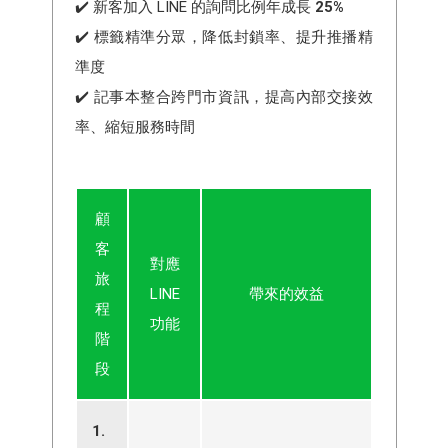
✔️ 新客加入 LINE 的詢問比例年成長
25%
✔️ 標籤精準分眾，降低封鎖率、提升推播精
準度
✔️ 記事本整合跨門市資訊，提高內部交接效
率、縮短服務時間
顧
客
對應
旅
LINE
帶來的效益
程
功能
階
段
1.