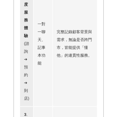
度
服
務
一對
體
一聊
完整記錄顧客背景與
驗
天、
需求，無論是否跨門
(諮
記事
市，皆能提供「懂
詢
本功
他」的連貫性服務。
➔
能
預
約
➔
到
店)
3.