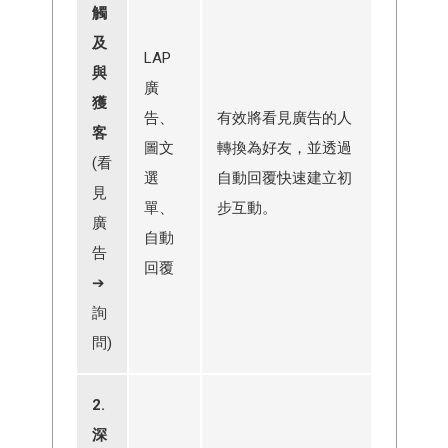
觸
及
LAP
與
廣
獲
告、
有效將看見廣告的人
客
圖文
轉換為好友，並透過
(看
選
自動回覆快速建立初
見
單、
步互動。
廣
自動
告
回覆
➔
詢
問)
2.
深