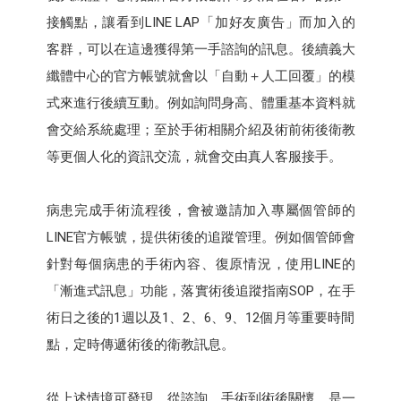
接觸點，讓看到LINE LAP「加好友廣告」而加入的
客群，可以在這邊獲得第一手諮詢的訊息。後續義大
纖體中心的官方帳號就會以「自動＋人工回覆」的模
式來進行後續互動。例如詢問身高、體重基本資料就
會交給系統處理；至於手術相關介紹及術前術後衛教
等更個人化的資訊交流，就會交由真人客服接手。
病患完成手術流程後，會被邀請加入專屬個管師的
LINE官方帳號，提供術後的追蹤管理。例如個管師會
針對每個病患的手術內容、復原情況，使用LINE的
「漸進式訊息」功能，落實術後追蹤指南SOP，在手
術日之後的1週以及1、2、6、9、12個月等重要時間
點，定時傳遞術後的衛教訊息。
從上述情境可發現，從諮詢、手術到術後關懷，是一