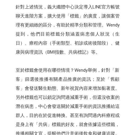
針對上述情況，義大纖體中心決定導入LINE官方帳號
聊天進階方案，擴大使用「標籤」的廣度，讓個案管
理有更細緻的區分，有助於精準分類和管理。Wendy
提到，他們目前標籤分類涵蓋病患個人狀況（生
日）、療程內容（手術類型、初診或術後階段）、健
康與病理資訊（BMI指數、共病標記）等。
至於標籤會使用在哪些情境？Wendy舉例，針對「新
客」篩選後推播有關產品推廣的資訊；至於「舊顧
客」會發送醫生動態、新年祝賀內容來增加黏著度。
另外標籤也可以鎖定詢問過減重手術，但還沒收案的
潛在病患，中心會發送關於減重手術的資訊推播給這
群人，目的在於促進轉換。甚至有詢問過內科療程或
是身上有「共病」標籤的好友，就會依據這些標籤，
推播相關文宣，提醒他們注意術後飲食和健康追蹤。