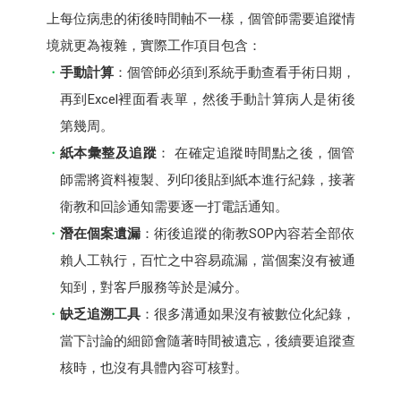
上每位病患的術後時間軸不一樣，個管師需要追蹤情
境就更為複雜，實際工作項目包含：
手動計算
：個管師必須到系統手動查看手術日期，
再到Excel裡面看表單，然後手動計算病人是術後
第幾周。
紙本彙整及追蹤
： 在確定追蹤時間點之後，個管
師需將資料複製、列印後貼到紙本進行紀錄，接著
衛教和回診通知需要逐一打電話通知。
潛在個案遺漏
：術後追蹤的衛教SOP內容若全部依
賴人工執行，百忙之中容易疏漏，當個案沒有被通
知到，對客戶服務等於是減分。
缺乏追溯工具
：很多溝通如果沒有被數位化紀錄，
當下討論的細節會隨著時間被遺忘，後續要追蹤查
核時，也沒有具體內容可核對。