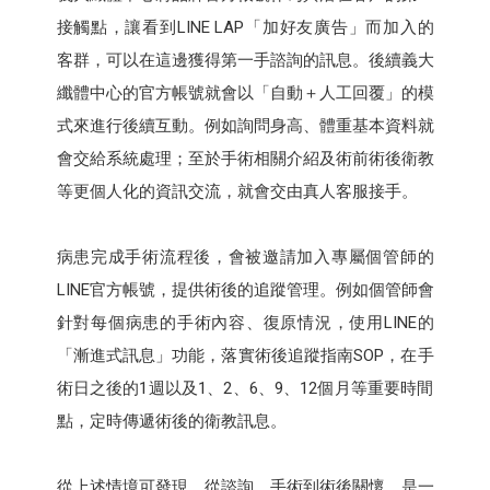
接觸點，讓看到LINE LAP「加好友廣告」而加入的
客群，可以在這邊獲得第一手諮詢的訊息。後續義大
纖體中心的官方帳號就會以「自動＋人工回覆」的模
式來進行後續互動。例如詢問身高、體重基本資料就
會交給系統處理；至於手術相關介紹及術前術後衛教
等更個人化的資訊交流，就會交由真人客服接手。
病患完成手術流程後，會被邀請加入專屬個管師的
LINE官方帳號，提供術後的追蹤管理。例如個管師會
針對每個病患的手術內容、復原情況，使用LINE的
「漸進式訊息」功能，落實術後追蹤指南SOP，在手
術日之後的1週以及1、2、6、9、12個月等重要時間
點，定時傳遞術後的衛教訊息。
從上述情境可發現，從諮詢、手術到術後關懷，是一