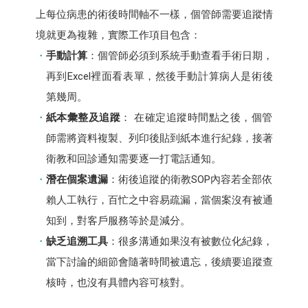
上每位病患的術後時間軸不一樣，個管師需要追蹤情
境就更為複雜，實際工作項目包含：
手動計算
：個管師必須到系統手動查看手術日期，
再到Excel裡面看表單，然後手動計算病人是術後
第幾周。
紙本彙整及追蹤
： 在確定追蹤時間點之後，個管
師需將資料複製、列印後貼到紙本進行紀錄，接著
衛教和回診通知需要逐一打電話通知。
潛在個案遺漏
：術後追蹤的衛教SOP內容若全部依
賴人工執行，百忙之中容易疏漏，當個案沒有被通
知到，對客戶服務等於是減分。
缺乏追溯工具
：很多溝通如果沒有被數位化紀錄，
當下討論的細節會隨著時間被遺忘，後續要追蹤查
核時，也沒有具體內容可核對。