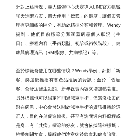
針對上述情況，義大纖體中心決定導入LINE官方帳號
聊天進階方案，擴大使用「標籤」的廣度，讓個案管
理有更細緻的區分，有助於精準分類和管理。Wendy
提到，他們目前標籤分類涵蓋病患個人狀況（生
日）、療程內容（手術類型、初診或術後階段）、健
康與病理資訊（BMI指數、共病標記）等。
至於標籤會使用在哪些情境？Wendy舉例，針對「新
客」篩選後推播有關產品推廣的資訊；至於「舊顧
客」會發送醫生動態、新年祝賀內容來增加黏著度。
另外標籤也可以鎖定詢問過減重手術，但還沒收案的
潛在病患，中心會發送關於減重手術的資訊推播給這
群人，目的在於促進轉換。甚至有詢問過內科療程或
是身上有「共病」標籤的好友，就會依據這些標籤，
推播相關文宣，提醒他們注意術後飲食和健康追蹤。