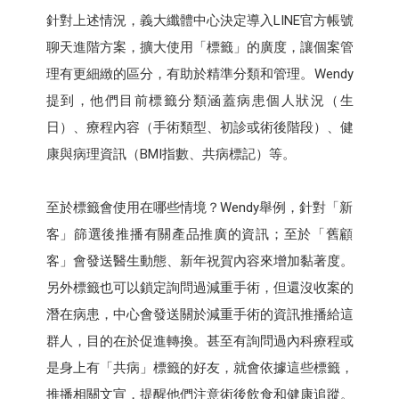
針對上述情況，義大纖體中心決定導入LINE官方帳號
聊天進階方案，擴大使用「標籤」的廣度，讓個案管
理有更細緻的區分，有助於精準分類和管理。Wendy
提到，他們目前標籤分類涵蓋病患個人狀況（生
日）、療程內容（手術類型、初診或術後階段）、健
康與病理資訊（BMI指數、共病標記）等。
至於標籤會使用在哪些情境？Wendy舉例，針對「新
客」篩選後推播有關產品推廣的資訊；至於「舊顧
客」會發送醫生動態、新年祝賀內容來增加黏著度。
另外標籤也可以鎖定詢問過減重手術，但還沒收案的
潛在病患，中心會發送關於減重手術的資訊推播給這
群人，目的在於促進轉換。甚至有詢問過內科療程或
是身上有「共病」標籤的好友，就會依據這些標籤，
推播相關文宣，提醒他們注意術後飲食和健康追蹤。