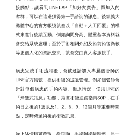
接觸點，讓看到LINE LAP「加好友廣告」而加入的
客群，可以在這邊獲得第一手諮詢的訊息。後續義大
纖體中心的官方帳號就會以「自動＋人工回覆」的模
式來進行後續互動。例如詢問身高、體重基本資料就
會交給系統處理；至於手術相關介紹及術前術後衛教
等更個人化的資訊交流，就會交由真人客服接手。
病患完成手術流程後，會被邀請加入專屬個管師的
LINE官方帳號，提供術後的追蹤管理。例如個管師會
針對每個病患的手術內容、復原情況，使用LINE的
「漸進式訊息」功能，落實術後追蹤指南SOP，在手
術日之後的1週以及1、2、6、9、12個月等重要時間
點，定時傳遞術後的衛教訊息。
從上述情境可發現，從諮詢、手術到術後關懷，是一