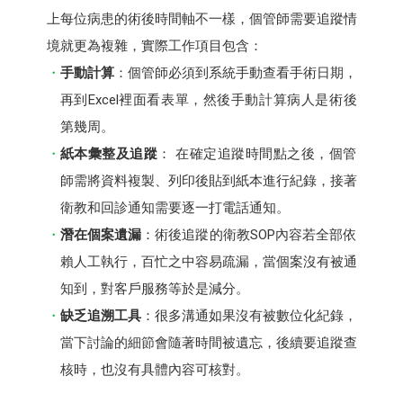
上每位病患的術後時間軸不一樣，個管師需要追蹤情
境就更為複雜，實際工作項目包含：
手動計算
：個管師必須到系統手動查看手術日期，
再到Excel裡面看表單，然後手動計算病人是術後
第幾周。
紙本彙整及追蹤
： 在確定追蹤時間點之後，個管
師需將資料複製、列印後貼到紙本進行紀錄，接著
衛教和回診通知需要逐一打電話通知。
潛在個案遺漏
：術後追蹤的衛教SOP內容若全部依
賴人工執行，百忙之中容易疏漏，當個案沒有被通
知到，對客戶服務等於是減分。
缺乏追溯工具
：很多溝通如果沒有被數位化紀錄，
當下討論的細節會隨著時間被遺忘，後續要追蹤查
核時，也沒有具體內容可核對。