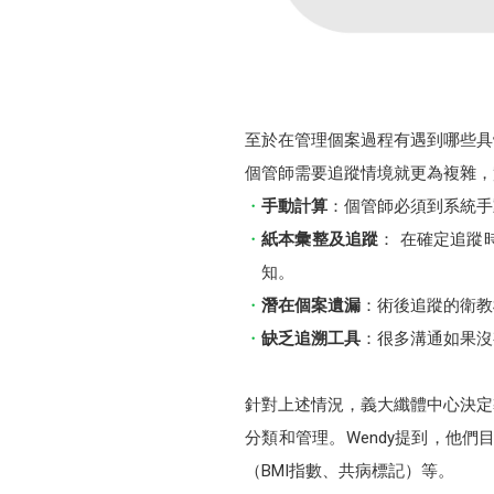
至於在管理個案過程有遇到哪些具
個管師需要追蹤情境就更為複雜，
手動計算
：個管師必須到系統手
紙本彙整及追蹤
： 在確定追
知。
潛在個案遺漏
：術後追蹤的衛教
缺乏追溯工具
：很多溝通如果沒
針對上述情況，義大纖體中心決定
分類和管理。Wendy提到，他
（BMI指數、共病標記）等。