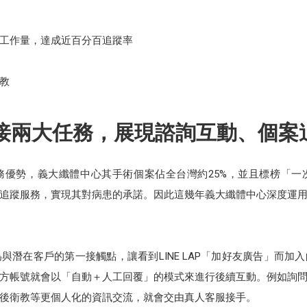
工作量，達成近百分百追蹤率
教
承接兩大任務，展現諮詢互動、個案
務優勢，義大纖體中心其手術個案佔全台灣約25%，並且標榜「一
追蹤服務，實現其對病患的承諾。因此這幾年義大纖體中心深度運用L
與潛在客戶的第一接觸點，讓看到LINE LAP「加好友廣告」而加
方帳號就會以「自動＋人工回覆」的模式來進行後續互動。例如詢
後衛教等更個人化的資訊交流，就會交由真人客服接手。