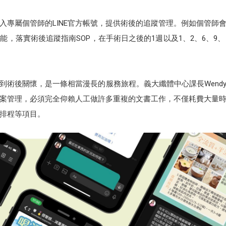
入專屬個管師的LINE官方帳號，提供術後的追蹤管理。例如個管師
功能，落實術後追蹤指南SOP，在手術日之後的1週以及1、2、6、9
術後關懷，是一條相當漫長的服務旅程。義大纖體中心課長Wendy
案管理，必須完全仰賴人工做許多重複的文書工作，不僅耗費大量
排程等項目。