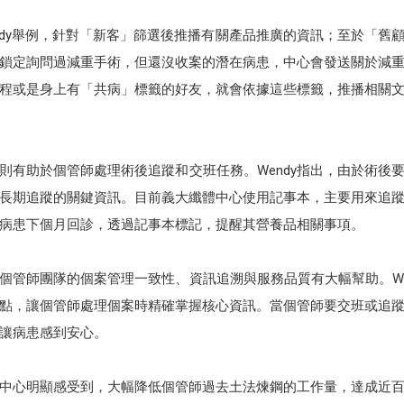
ndy舉例，針對「新客」篩選後推播有關產品推廣的資訊；至於「舊
鎖定詢問過減重手術，但還沒收案的潛在病患，中心會發送關於減
程或是身上有「共病」標籤的好友，就會依據這些標籤，推播相關
有助於個管師處理術後追蹤和交班任務。Wendy指出，由於術後要
長期追蹤的關鍵資訊。目前義大纖體中心使用記事本，主要用來追
病患下個月回診，透過記事本標記，提醒其營養品相關事項。
個管師團隊的個案管理一致性、資訊追溯與服務品質有大幅幫助。We
點，讓個管師處理個案時精確掌握核心資訊。當個管師要交班或追
讓病患感到安心。
中心明顯感受到，大幅降低個管師過去土法煉鋼的工作量，達成近