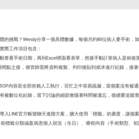
體的挑戰？Wendy分享一個具體數據，每個月約80位病人要手術，
實際工作項目包含：
動查看手術日期，再到Excel裡面看表單，然後手動計算病人是術後
蹤時間點之後，個管師需將資料複製、列印後貼到紙本進行紀錄，接
SOP內容若全部依賴人工執行，百忙之中容易疏漏，當個案沒有被
有被數位化紀錄，當下討論的細節會隨著時間被遺忘，後續要追蹤
導入LINE官方帳號聊天進階方案，擴大使用「標籤」的廣度，讓個
們目前標籤分類涵蓋病患個人狀況（生日）、療程內容（手術類型、