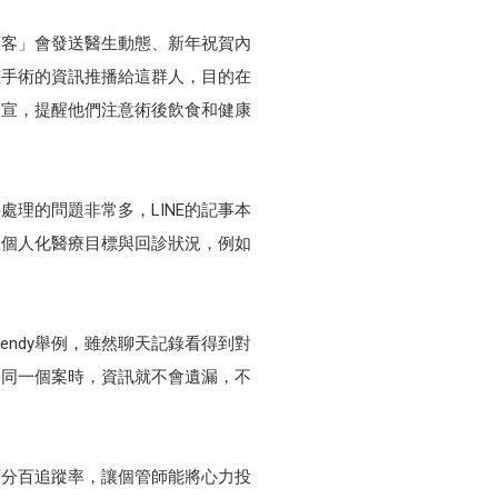
顧客」會發送醫生動態、新年祝賀內
重手術的資訊推播給這群人，目的在
文宣，提醒他們注意術後飲食和健康
處理的問題非常多，LINE的記事本
蹤個人化醫療目標與回診狀況，例如
ndy舉例，雖然聊天記錄看得到對
蹤同一個案時，資訊就不會遺漏，不
百分百追蹤率，讓個管師能將心力投