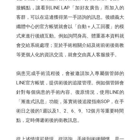
接觸點，讓看到LINE LAP「加好友廣告」而加入的
客群，可以在這邊獲得第一手諮詢的訊息。後續義大
纖體中心的官方帳號就會以「自動＋人工回覆」的模
式來進行後續互動。例如詢問身高、體重基本資料就
會交給系統處理；至於手術相關介紹及術前術後衛教
等更個人化的資訊交流，就會交由真人客服接手。
病患完成手術流程後，會被邀請加入專屬個管師的
LINE官方帳號，提供術後的追蹤管理。例如個管師會
針對每個病患的手術內容、復原情況，使用LINE的
「漸進式訊息」功能，落實術後追蹤指南SOP，在手
術日之後的1週以及1、2、6、9、12個月等重要時間
點，定時傳遞術後的衛教訊息。
從上述情境可發現，從諮詢、手術到術後關懷，是一