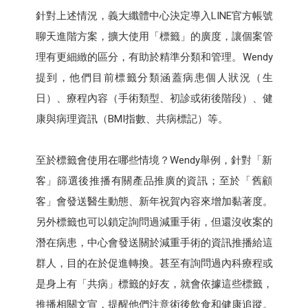
針對上述情況，義大纖體中心決定導入LINE官方帳號
聊天進階方案，擴大使用「標籤」的廣度，讓個案管
理有更細緻的區分，有助於精準分類和管理。Wendy
提到，他們目前標籤分類涵蓋病患個人狀況（生
日）、療程內容（手術類型、初診或術後階段）、健
康與病理資訊（BMI指數、共病標記）等。
至於標籤會使用在哪些情境？Wendy舉例，針對「新
客」篩選後推播有關產品推廣的資訊；至於「舊顧
客」會發送醫生動態、新年祝賀內容來增加黏著度。
另外標籤也可以鎖定詢問過減重手術，但還沒收案的
潛在病患，中心會發送關於減重手術的資訊推播給這
群人，目的在於促進轉換。甚至有詢問過內科療程或
是身上有「共病」標籤的好友，就會依據這些標籤，
推播相關文宣，提醒他們注意術後飲食和健康追蹤。