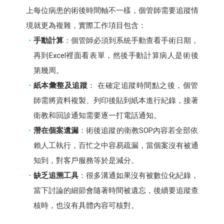
上每位病患的術後時間軸不一樣，個管師需要追蹤情
境就更為複雜，實際工作項目包含：
手動計算
：個管師必須到系統手動查看手術日期，
再到Excel裡面看表單，然後手動計算病人是術後
第幾周。
紙本彙整及追蹤
： 在確定追蹤時間點之後，個管
師需將資料複製、列印後貼到紙本進行紀錄，接著
衛教和回診通知需要逐一打電話通知。
潛在個案遺漏
：術後追蹤的衛教SOP內容若全部依
賴人工執行，百忙之中容易疏漏，當個案沒有被通
知到，對客戶服務等於是減分。
缺乏追溯工具
：很多溝通如果沒有被數位化紀錄，
當下討論的細節會隨著時間被遺忘，後續要追蹤查
核時，也沒有具體內容可核對。