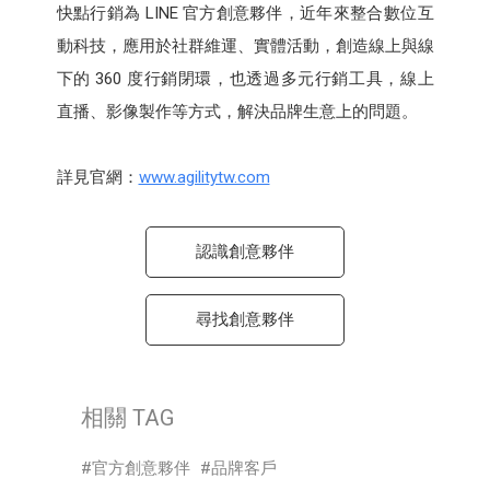
快點行銷為 LINE 官方創意夥伴，近年來整合數位互
動科技，應用於社群維運、實體活動，創造線上與線
下的 360 度行銷閉環，也透過多元行銷工具，線上
直播、影像製作等方式，解決品牌生意上的問題。 ​
​
詳見官網：
www.agilitytw.com
​
認識創意夥伴
尋找創意夥伴
相關 TAG
官方創意夥伴
品牌客戶