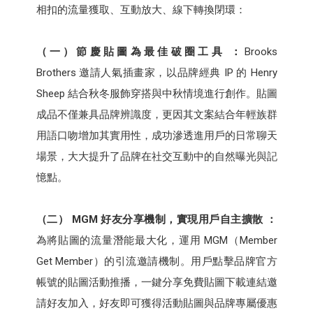
相扣的流量獲取、互動放大、線下轉換閉環：
（一）節慶貼圖為最佳破圈工具 ：
Brooks
Brothers 邀請人氣插畫家，以品牌經典 IP 的 Henry
Sheep 結合秋冬服飾穿搭與中秋情境進行創作。貼圖
成品不僅兼具品牌辨識度，更因其文案結合年輕族群
用語口吻增加其實用性，成功滲透進用戶的日常聊天
場景，大大提升了品牌在社交互動中的自然曝光與記
憶點。​
（二） MGM 好友分享機制，實現用戶自主擴散 ：
為將貼圖的流量潛能最大化，運用 MGM（Member
Get Member）的引流邀請機制。用戶點擊品牌官方
帳號的貼圖活動推播，一鍵分享免費貼圖下載連結邀
請好友加入，好友即可獲得活動貼圖與品牌專屬優惠