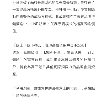
不僅突破了品牌長期以來的既有成長瓶頸，更打造了
一套能高效拓展外圈受眾、提升用戶互動，並實際驅
動門市營收的成功方程式。此成果確立了未來品牌行
銷策略中，LINE 貼圖 × 任務導購模式的極高戰略價
值。
【線上 × 線下整合：實現高價值用戶資產沉澱】​
透過「貼圖吸引 → MGM 分享 → 優惠兌換 → 到店
體驗」的完整旅程，成功將原本難以觸及的外圈用
戶，轉化為高互動且具備實際消費力的品牌會員資
產。​
「利用創意、數據幫你解決生意上的問題」，是快點
行銷的熱情所在。 ​
​