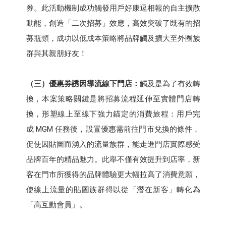
券。此活動機制成功觸發用戶好康逗相報的自主擴散
動能，創造「二次招募」效應，高效突破了既有的招
募瓶頸，成功以低成本策略將品牌觸及擴大至外圈族
群與其親朋好友！
（三）優惠券誘因導流線下門店：
觸及是為了有效轉
換，本案策略關鍵是將招募流程延伸至實體門店轉
換，形塑線上至線下強力錨定的消費旅程：用戶完
成 MGM 任務後，設置優惠需前往門市兌換的條件，
促使因貼圖而湧入的流量族群，能走進門店實際感受
品牌百年的精品魅力。此舉不僅有效提升到店率，新
客在門市所獲得的品牌體驗更大幅拉高了消費意願，
使線上流量的貼圖族群得以從「潛在新客」轉化為
「高互動會員」。