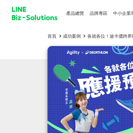
產品總覽
品牌專區
中小企業
首頁
成功案例
各就各位！迪卡儂跨界