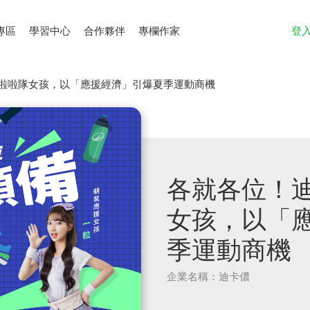
專區
學習中心
合作夥伴
專欄作家
登
啦啦隊女孩，以「應援經濟」引爆夏季運動商機
各就各位！
女孩，以「
季運動商機
企業名稱：迪卡儂