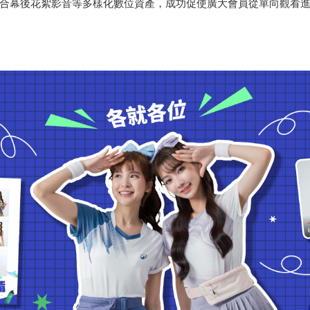
合幕後花絮影音等多樣化數位資產，成功促使廣大會員從單向觀看