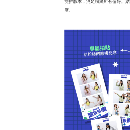
雙推版本，滿足粉絲所有偏好。結
度。​