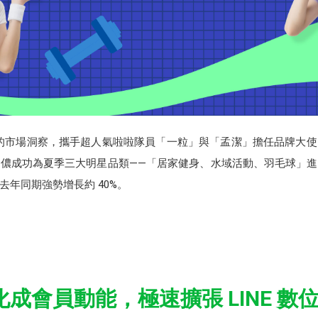
精準的市場洞察，攜手超人氣啦啦隊員「一粒」與「孟潔」擔任品牌大
儂成功為夏季三大明星品類——「居家健身、水域活動、羽毛球」
年同期強勢增長約 40%。​
成會員動能，​極速擴張 LINE 數