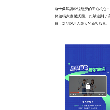
迪卡儂深諳粉絲經濟的王道核心—
解鎖獨家應援誘因。此舉達到了高效招
員，為品牌注入龐大的新客流量。