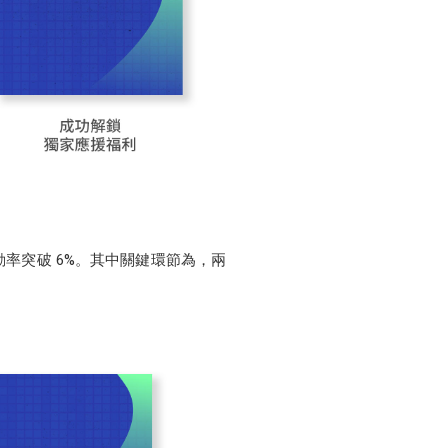
率突破 6%。其中關鍵環節為，兩