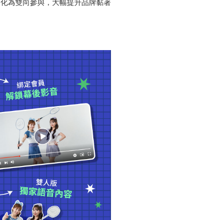
進化為雙向參與，大幅提升品牌黏著