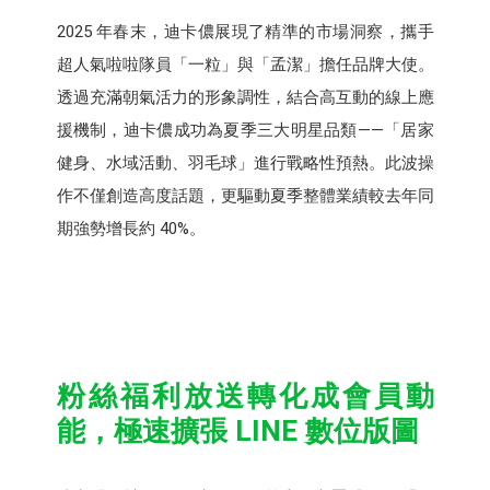
2025 年春末，迪卡儂展現了精準的市場洞察，攜手
超人氣啦啦隊員「一粒」與「孟潔」擔任品牌大使。
透過充滿朝氣活力的形象調性，結合高互動的線上應
援機制，迪卡儂成功為夏季三大明星品類——「居家
健身、水域活動、羽毛球」進行戰略性預熱。此波操
作不僅創造高度話題，更驅動夏季整體業績較去年同
期強勢增長約 40%。​
粉絲福利放送轉化成會員動
能，​極速擴張 LINE 數位版圖