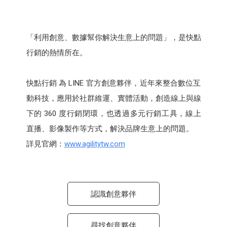
「利用創意、數據幫你解決生意上的問題」，是快點
行銷的熱情所在。 ​
快點行銷 為 LINE 官方創意夥伴，近年來整合數位互
動科技，應用於社群維運、實體活動，創造線上與線
下的 360 度行銷閉環，也透過多元行銷工具，線上
直播、影像製作等方式，解決品牌生意上的問題。 ​
詳見官網：
www.agilitytw.com​
認識創意夥伴
尋找創意夥伴