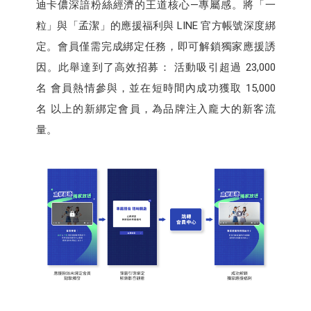
迪卡儂深諳粉絲經濟的王道核心—專屬感。將「一
粒」與「孟潔」的應援福利與 LINE 官方帳號深度綁
定。會員僅需完成綁定任務，即可解鎖獨家應援誘
因。此舉達到了高效招募： 活動吸引超過 23,000
名 會員熱情參與，並在短時間內成功獲取 15,000
名 以上的新綁定會員，為品牌注入龐大的新客流
量。​