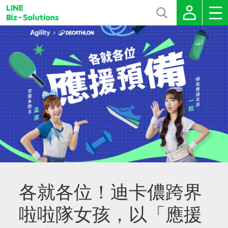
各就各位！迪卡儂跨界
啦啦隊女孩，以「應援