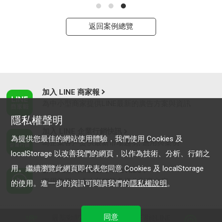
返回案例總覽
加入 LINE 商家報
為中小型商家提供LINE最新的廣告方案與資訊
隱私權聲明
加入 LINE 企業行銷快訊
為提供您最佳的網站使用體驗，我們使用 Cookies 及
為企業客戶提供最新市場趨勢, 應用與案例
localStorage 以改善我們的網頁，以作為技術、分析、行銷之
用。繼續瀏覽此網頁即代表您同意 Cookies 及 localStorage
LINE Biz-Solutions YouTube
實用教學、成功案例等多樣化影音內容
的使用。進一步的資訊可閱讀我們的
隱私權說明
。
同意
最新動態
｜
服務條款
｜
關於LINE