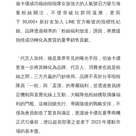
迪卡儂成功藉由啦啦隊女孩強大的人氣號召力吸引海
量粉絲關注，不僅突破社群同溫層，更寫
下 30,000+ 新好友加入 LINE 官方帳號的指標性紀
錄。品牌透過精準的「粉絲福利放送」誘因，將應援
熱情成功轉化為實質的夏季銷售貢獻。​
「代言人加持」雖是業界常見的曝光手段，但迪卡儂
更進一步將其轉化為品牌、代言人、消費者也就是粉
絲之間，三方共贏的巧妙佈局。品牌不吝於分享啦啦
隊員「一粒」與「孟潔」的專屬福利，並透過會員綁
定機制與直覺化線上互動，大幅降低粉絲獲取偶像福
利的門檻。這種回饋先行、導購隨後的戰略安排，不
僅為會員創造了驚喜與滿足，更讓迪卡儂在夏季商機
正式引爆前，便以超前部署之姿拿下 2025 年運動市
場的基本盤。​