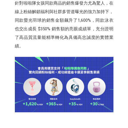
針對啦啦隊女孩同款商品的銷售爆發力尤為驚人，在
線上粉絲解鎖福利與社群多管道曝光的強力加持下，
同款螢光羽球的銷售金額飆升了1,600%，同款泳衣
也交出成長 $350% 銷售額的亮眼成績單，充分證明
了高品質流量能精準轉化為具備高忠誠度的實體業
績。​