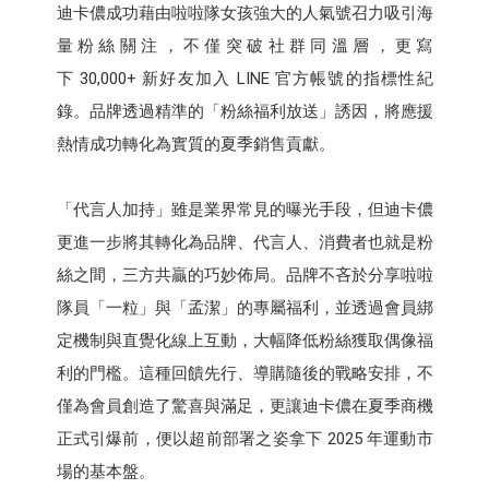
迪卡儂成功藉由啦啦隊女孩強大的人氣號召力吸引海
量粉絲關注，不僅突破社群同溫層，更寫
下 30,000+ 新好友加入 LINE 官方帳號的指標性紀
錄。品牌透過精準的「粉絲福利放送」誘因，將應援
熱情成功轉化為實質的夏季銷售貢獻。​
「代言人加持」雖是業界常見的曝光手段，但迪卡儂
更進一步將其轉化為品牌、代言人、消費者也就是粉
絲之間，三方共贏的巧妙佈局。品牌不吝於分享啦啦
隊員「一粒」與「孟潔」的專屬福利，並透過會員綁
定機制與直覺化線上互動，大幅降低粉絲獲取偶像福
利的門檻。這種回饋先行、導購隨後的戰略安排，不
僅為會員創造了驚喜與滿足，更讓迪卡儂在夏季商機
正式引爆前，便以超前部署之姿拿下 2025 年運動市
場的基本盤。​