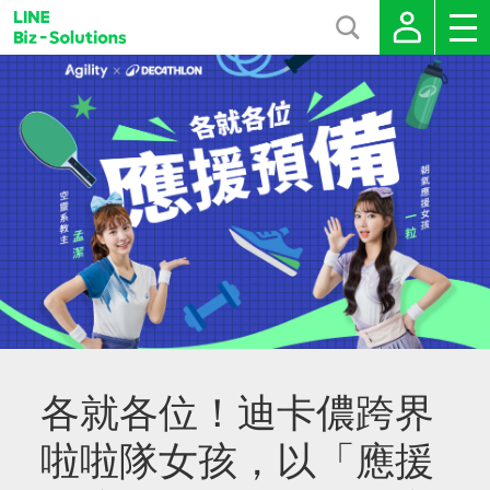
各就各位！迪卡儂跨界
啦啦隊女孩，以「應援