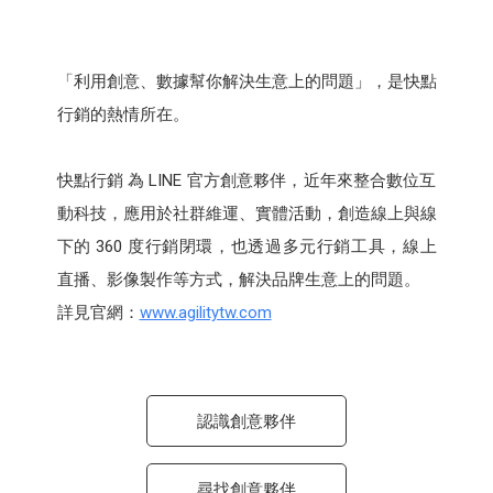
「利用創意、數據幫你解決生意上的問題」，是快點
行銷的熱情所在。 ​
快點行銷 為 LINE 官方創意夥伴，近年來整合數位互
動科技，應用於社群維運、實體活動，創造線上與線
下的 360 度行銷閉環，也透過多元行銷工具，線上
直播、影像製作等方式，解決品牌生意上的問題。 ​
詳見官網：
www.agilitytw.com​
認識創意夥伴
尋找創意夥伴