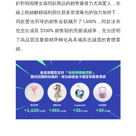
針對啦啦隊女孩同款商品的銷售爆發力尤為驚人，在
線上粉絲解鎖福利與社群多管道曝光的強力加持下，
同款螢光羽球的銷售金額飆升了1,600%，同款泳衣
也交出成長 $350% 銷售額的亮眼成績單，充分證明
了高品質流量能精準轉化為具備高忠誠度的實體業
績。​