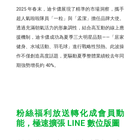
2025 年春末，迪卡儂展現了精準的市場洞察，攜手
超人氣啦啦隊員「一粒」與「孟潔」擔任品牌大使。
透過充滿朝氣活力的形象調性，結合高互動的線上應
援機制，迪卡儂成功為夏季三大明星品類——「居家
健身、水域活動、羽毛球」進行戰略性預熱。此波操
作不僅創造高度話題，更驅動夏季整體業績較去年同
期強勢增長約 40%。​
粉絲福利放送轉化成會員動
能，​極速擴張 LINE 數位版圖