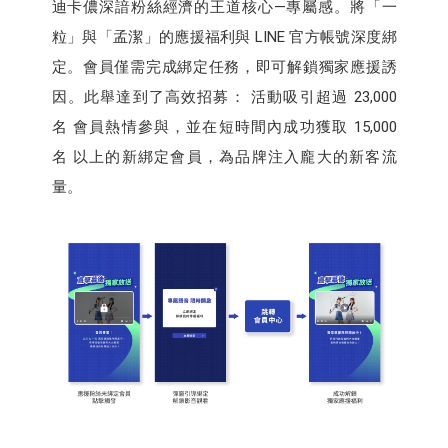
迪卡儂深諳粉絲經濟的王道核心—專屬感。將「一
粒」與「孟潔」的應援福利與 LINE 官方帳號深度綁
定。會員僅需完成綁定任務，即可解鎖獨家應援誘
因。此舉達到了高效招募： 活動吸引超過 23,000
名 會員熱情參與，並在短時間內成功獲取 15,000
名 以上的新綁定會員，為品牌注入龐大的新客流
量。​