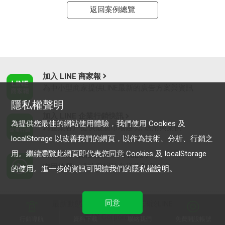
返回案例總覽
加入 LINE 商家報
為中小型商家提供LINE最新的廣告方案與資訊
隱私權聲明
加入 LINE 企業行銷快訊
為提供您最佳的網站使用體驗，我們使用 Cookies 及
為企業客戶提供最新市場趨勢, 應用與案例
localStorage 以改善我們的網頁，以作為技術、分析、行銷之
用。繼續瀏覽此網頁即代表您同意 Cookies 及 localStorage
LINE Biz-Solutions YouTube
實用教學、成功案例等多樣化影音內容
的使用。進一步的資訊可閱讀我們的
隱私權說明
。
同意
最新動態
｜
服務條款
｜
關於LINE
© LY Corporation
行銷導航
資料下載
聯絡我們
免費開設帳號