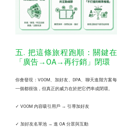
五. 把這條旅程跑順：關鍵在
「廣告→OA→再行銷」閉環
你會發現：VOOM、加好友、DPA、聊天進階方案每
一個都很強，但真正的威力在於把它們串成閉環。
✓ VOOM 內容吸引用戶 → 引導加好友
✓ 加好友名單池 → 進 OA 分眾與互動