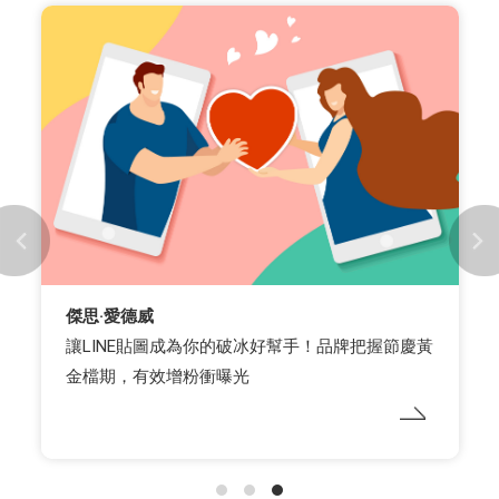
傑思·愛德威
讓LINE貼圖成為你的破冰好幫手！品牌把握節慶黃
金檔期，有效增粉衝曝光