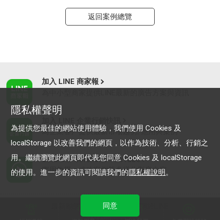
返回案例總覽
加入 LINE 商家報
為中小型商家提供LINE最新的廣告方案與資訊
隱私權聲明
加入 LINE 企業行銷快訊
為提供您最佳的網站使用體驗，我們使用 Cookies 及
為企業客戶提供最新市場趨勢, 應用與案例
localStorage 以改善我們的網頁，以作為技術、分析、行銷之
用。繼續瀏覽此網頁即代表您同意 Cookies 及 localStorage
LINE Biz-Solutions YouTube
實用教學、成功案例等多樣化影音內容
的使用。進一步的資訊可閱讀我們的
隱私權說明
。
同意
最新動態
｜
服務條款
｜
關於LINE
© LY Corporation