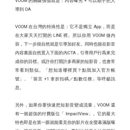
VOOM 的關鍵價值就是：內容曝光 + 可以順手把人
導到 OA
VOOM 在台灣的特殊性是：它不是獨立 App，而是
在大家天天打開的 LINE 裡。所以你用 VOOM 做內
容，下一步很自然就是引導加好友。同時也能在影音
內容裏面自然置入下面的內CTA，引導用戶行爲來完
成你的目標。或許你打開許多商家的短影音，也會常
常看到類似。「想知道哪裡買？點我加入官方帳
號」、「留言 +1 拿折扣碼／點數任務」等呼籲訊
息。
另外，如果你要快速把短影音變成流量，VOOM 還
有一個超強的付費版位「 ImpactView」。它的最大
特色即是在第一眼就能看見你的影片在全螢幕滿版曝