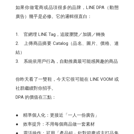
如果你做電商或品項很多的品牌，LINE DPA（動態
廣告）幾乎是必修。它的邏輯很直白：
1. 官網埋 LINE Tag，追蹤瀏覽／加購／轉換
2. 上傳商品摘要 Catalog（品名、圖片、價格、連
結）
3. 系統依用戶行為，自動推薦最可能感興趣的商品
你昨天看了一雙鞋，今天它很可能在 LINE VOOM 或
社群繼續對你招手。
DPA 的價值在三點：
● 精準個人化：更接近「一人一份廣告」
● 效率提升：不用每個商品做一套素材
● 靈活操作：可用「產品組」針對節慶或主打品集