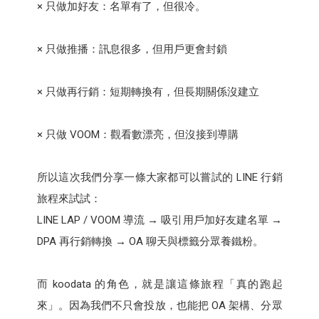
× 只做加好友：名單有了，但很冷。
× 只做推播：訊息很多，但用戶更會封鎖
× 只做再行銷：短期轉換有，但長期關係沒建立
× 只做 VOOM：觀看數漂亮，但沒接到導購
所以這次我們分享一條大家都可以嘗試的 LINE 行銷
旅程來試試：
LINE LAP / VOOM 導流 → 吸引用戶加好友建名單 →
DPA 再行銷轉換 → OA 聊天與標籤分眾養鐵粉。
而 koodata 的角色，就是讓這條旅程「真的跑起
來」。因為我們不只會投放，也能把 OA 架構、分眾