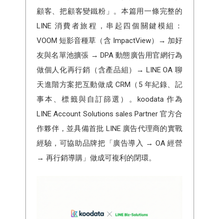
顧客、把顧客變鐵粉」。本篇用一條完整的
LINE 消費者旅程，串起四個關鍵模組：
VOOM 短影音種草（含 ImpactView）→ 加好
友與名單池擴張 → DPA 動態廣告用官網行為
做個人化再行銷（含產品組）→ LINE OA 聊
天進階方案把互動做成 CRM（5 年紀錄、記
事本、標籤與自訂篩選）。koodata 作為
LINE Account Solutions sales Partner 官方合
作夥伴，並具備首批 LINE 廣告代理商的實戰
經驗，可協助品牌把「廣告導入 → OA 經營
→ 再行銷導購」做成可複利的閉環。