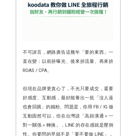
不可諱言，網路廣告這幾年「要的東西」一
直在變：以前拚曝光、後來拚流量、再來拚
ROAS / CPA。
但現在品牌更貪心了，不光只要成交，還要
好感度、互動感，最好能養出一批「沒人逼
也會回購」的鐵粉。問題是，你用 FB / IG 做
互動固然可以，但在台灣談「高頻溝通＋一
對一關係＋轉換」，LINE 的存在感就是壓倒
性。你要問的早就不是「要不要做 LINE」，