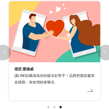
傑思·愛德威
讓LINE貼圖成為你的破冰好幫手！品牌把握節慶黃
金檔期，有效增粉衝曝光