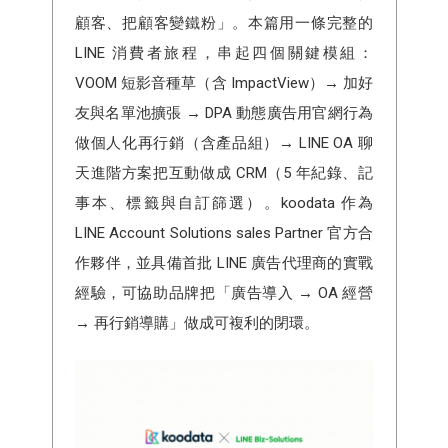
顧客、把顧客變鐵粉」。本篇用一條完整的
LINE 消費者旅程，串起四個關鍵模組：
VOOM 短影音種草（含 ImpactView）→ 加好
友與名單池擴張 → DPA 動態廣告用官網行為
做個人化再行銷（含產品組）→ LINE OA 聊
天進階方案把互動做成 CRM（5 年紀錄、記
事本、標籤與自訂篩選）。koodata 作為
LINE Account Solutions sales Partner 官方合
作夥伴，並具備首批 LINE 廣告代理商的實戰
經驗，可協助品牌把「廣告導入 → OA 經營
→ 再行銷導購」做成可複利的閉環。