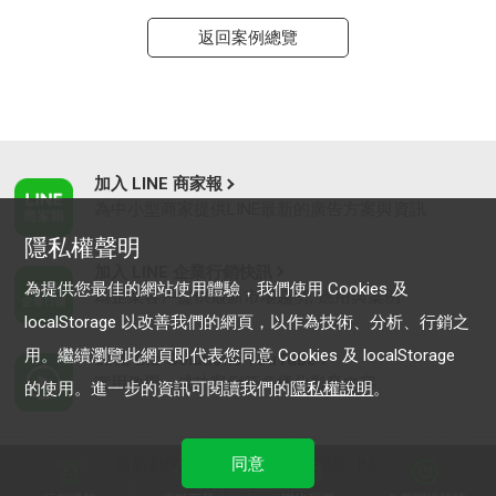
返回案例總覽
加入 LINE 商家報
為中小型商家提供LINE最新的廣告方案與資訊
隱私權聲明
加入 LINE 企業行銷快訊
為提供您最佳的網站使用體驗，我們使用 Cookies 及
為企業客戶提供最新市場趨勢, 應用與案例
localStorage 以改善我們的網頁，以作為技術、分析、行銷之
用。繼續瀏覽此網頁即代表您同意 Cookies 及 localStorage
LINE Biz-Solutions YouTube
實用教學、成功案例等多樣化影音內容
的使用。進一步的資訊可閱讀我們的
隱私權說明
。
同意
最新動態
｜
服務條款
｜
關於LINE
© LY Corporation