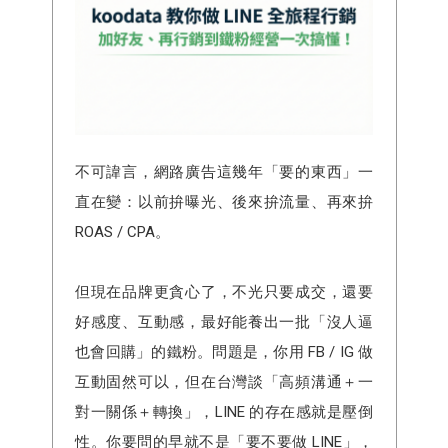
不可諱言，網路廣告這幾年「要的東西」一
直在變：以前拚曝光、後來拚流量、再來拚
ROAS / CPA。
但現在品牌更貪心了，不光只要成交，還要
好感度、互動感，最好能養出一批「沒人逼
也會回購」的鐵粉。問題是，你用 FB / IG 做
互動固然可以，但在台灣談「高頻溝通＋一
對一關係＋轉換」，LINE 的存在感就是壓倒
性。你要問的早就不是「要不要做 LINE」，