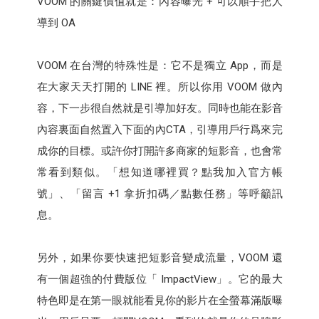
VOOM 的關鍵價值就是：內容曝光 + 可以順手把人
導到 OA
VOOM 在台灣的特殊性是：它不是獨立 App，而是
在大家天天打開的 LINE 裡。所以你用 VOOM 做內
容，下一步很自然就是引導加好友。同時也能在影音
內容裏面自然置入下面的內CTA，引導用戶行爲來完
成你的目標。或許你打開許多商家的短影音，也會常
常看到類似。「想知道哪裡買？點我加入官方帳
號」、「留言 +1 拿折扣碼／點數任務」等呼籲訊
息。
另外，如果你要快速把短影音變成流量，VOOM 還
有一個超強的付費版位「 ImpactView」。它的最大
特色即是在第一眼就能看見你的影片在全螢幕滿版曝