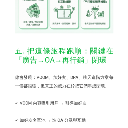
五. 把這條旅程跑順：關鍵在
「廣告→OA→再行銷」閉環
你會發現：VOOM、加好友、DPA、聊天進階方案每
一個都很強，但真正的威力在於把它們串成閉環。
✓ VOOM 內容吸引用戶 → 引導加好友
✓ 加好友名單池 → 進 OA 分眾與互動