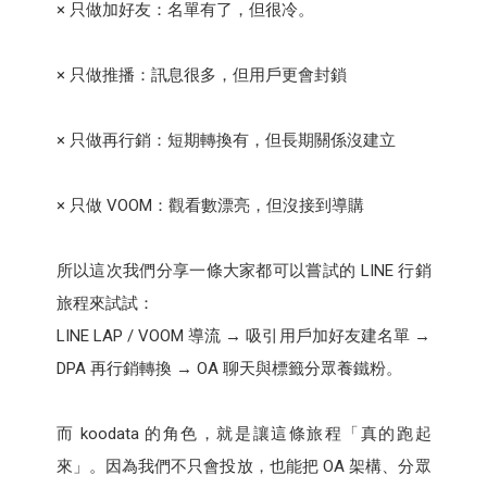
× 只做加好友：名單有了，但很冷。
× 只做推播：訊息很多，但用戶更會封鎖
× 只做再行銷：短期轉換有，但長期關係沒建立
× 只做 VOOM：觀看數漂亮，但沒接到導購
所以這次我們分享一條大家都可以嘗試的 LINE 行銷
旅程來試試：
LINE LAP / VOOM 導流 → 吸引用戶加好友建名單 →
DPA 再行銷轉換 → OA 聊天與標籤分眾養鐵粉。
而 koodata 的角色，就是讓這條旅程「真的跑起
來」。因為我們不只會投放，也能把 OA 架構、分眾