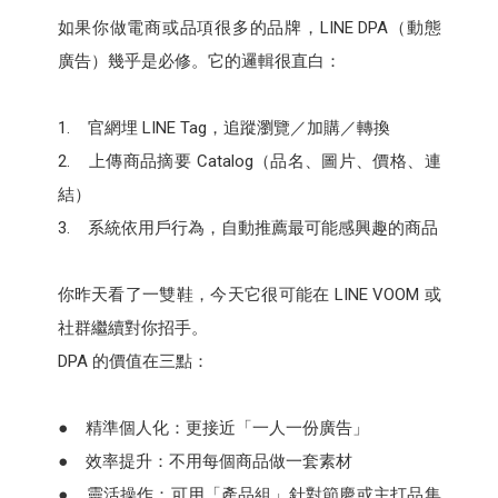
如果你做電商或品項很多的品牌，LINE DPA（動態
廣告）幾乎是必修。它的邏輯很直白：
1. 官網埋 LINE Tag，追蹤瀏覽／加購／轉換
2. 上傳商品摘要 Catalog（品名、圖片、價格、連
結）
3. 系統依用戶行為，自動推薦最可能感興趣的商品
你昨天看了一雙鞋，今天它很可能在 LINE VOOM 或
社群繼續對你招手。
DPA 的價值在三點：
● 精準個人化：更接近「一人一份廣告」
● 效率提升：不用每個商品做一套素材
● 靈活操作：可用「產品組」針對節慶或主打品集