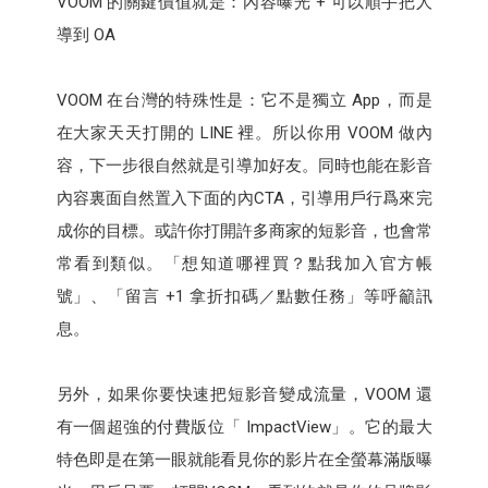
VOOM 的關鍵價值就是：內容曝光 + 可以順手把人
導到 OA
VOOM 在台灣的特殊性是：它不是獨立 App，而是
在大家天天打開的 LINE 裡。所以你用 VOOM 做內
容，下一步很自然就是引導加好友。同時也能在影音
內容裏面自然置入下面的內CTA，引導用戶行爲來完
成你的目標。或許你打開許多商家的短影音，也會常
常看到類似。「想知道哪裡買？點我加入官方帳
號」、「留言 +1 拿折扣碼／點數任務」等呼籲訊
息。
另外，如果你要快速把短影音變成流量，VOOM 還
有一個超強的付費版位「 ImpactView」。它的最大
特色即是在第一眼就能看見你的影片在全螢幕滿版曝