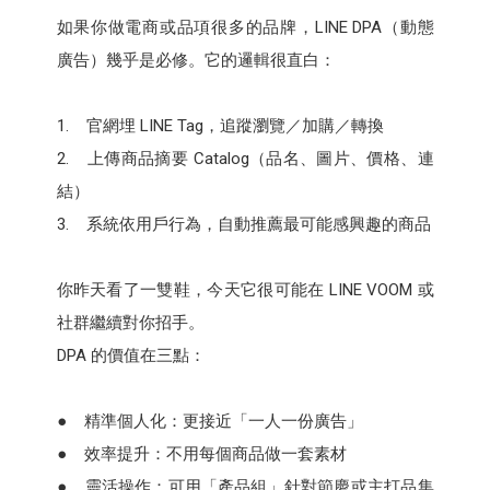
如果你做電商或品項很多的品牌，LINE DPA（動態
廣告）幾乎是必修。它的邏輯很直白：
1. 官網埋 LINE Tag，追蹤瀏覽／加購／轉換
2. 上傳商品摘要 Catalog（品名、圖片、價格、連
結）
3. 系統依用戶行為，自動推薦最可能感興趣的商品
你昨天看了一雙鞋，今天它很可能在 LINE VOOM 或
社群繼續對你招手。
DPA 的價值在三點：
● 精準個人化：更接近「一人一份廣告」
● 效率提升：不用每個商品做一套素材
● 靈活操作：可用「產品組」針對節慶或主打品集