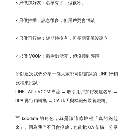
× 只做加好友：名單有了，但很冷。
× 只做推播：訊息很多，但用戶更會封鎖
× 只做再行銷：短期轉換有，但長期關係沒建立
× 只做 VOOM：觀看數漂亮，但沒接到導購
所以這次我們分享一條大家都可以嘗試的 LINE 行銷
旅程來試試：
LINE LAP / VOOM 導流 → 吸引用戶加好友建名單 →
DPA 再行銷轉換 → OA 聊天與標籤分眾養鐵粉。
而 koodata 的角色，就是讓這條旅程「真的跑起
來」。因為我們不只會投放，也能把 OA 架構、分眾