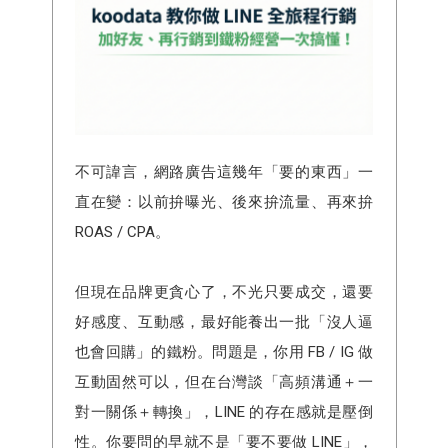
不可諱言，網路廣告這幾年「要的東西」一
直在變：以前拚曝光、後來拚流量、再來拚
ROAS / CPA。
但現在品牌更貪心了，不光只要成交，還要
好感度、互動感，最好能養出一批「沒人逼
也會回購」的鐵粉。問題是，你用 FB / IG 做
互動固然可以，但在台灣談「高頻溝通＋一
對一關係＋轉換」，LINE 的存在感就是壓倒
性。你要問的早就不是「要不要做 LINE」，