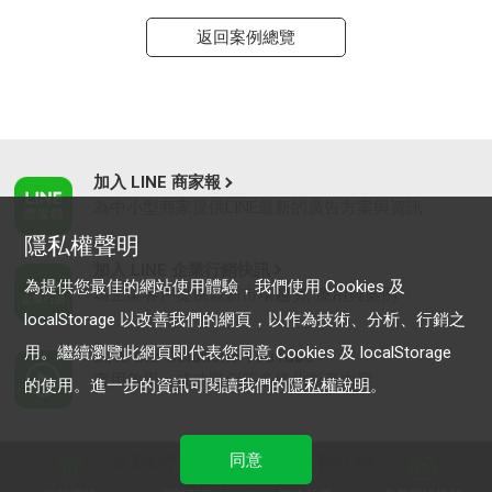
返回案例總覽
加入 LINE 商家報
為中小型商家提供LINE最新的廣告方案與資訊
隱私權聲明
加入 LINE 企業行銷快訊
為提供您最佳的網站使用體驗，我們使用 Cookies 及
為企業客戶提供最新市場趨勢, 應用與案例
localStorage 以改善我們的網頁，以作為技術、分析、行銷之
用。繼續瀏覽此網頁即代表您同意 Cookies 及 localStorage
LINE Biz-Solutions YouTube
實用教學、成功案例等多樣化影音內容
的使用。進一步的資訊可閱讀我們的
隱私權說明
。
同意
最新動態
｜
服務條款
｜
關於LINE
© LY Corporation