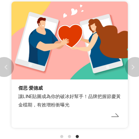
傑思·愛德威
讓LINE貼圖成為你的破冰好幫手！品牌把握節慶黃
金檔期，有效增粉衝曝光