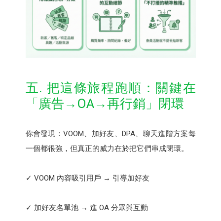
五. 把這條旅程跑順：關鍵在
「廣告→OA→再行銷」閉環
你會發現：VOOM、加好友、DPA、聊天進階方案每
一個都很強，但真正的威力在於把它們串成閉環。
✓ VOOM 內容吸引用戶 → 引導加好友
✓ 加好友名單池 → 進 OA 分眾與互動