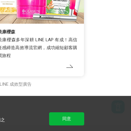
美康櫻森
美康櫻森多年深耕 LINE LAP 有成！高信
任感締造高效導流官網，成功縮短顧客購
買旅程
LINE 成效型廣告
同意
銷之