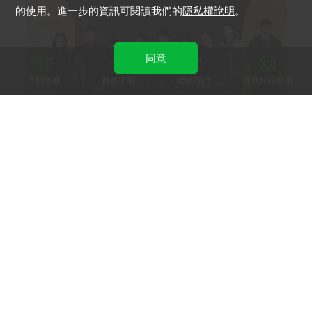
的使用。進一步的資訊可閱讀我們的
隱私權說明
。
同意
行銷導航
資料下載
聯絡我們
免費開設帳號
黑松HeySong
黑松智販機再進化，AI專屬幻獸聽你聊心事
LINE 官方帳號