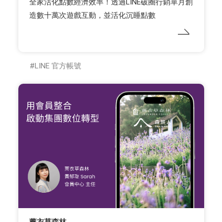
全家活化點數經濟效率！透過LINE破圈行銷單月創
造數十萬次遊戲互動，並活化沉睡點數
LINE 官方帳號