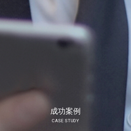
成功案例
CASE STUDY