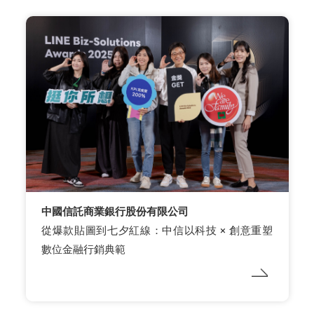
中國信託商業銀行股份有限公司
從爆款貼圖到七夕紅線：中信以科技 × 創意重塑
數位金融行銷典範