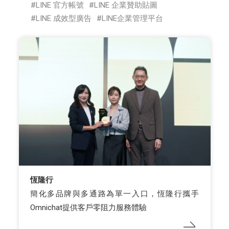
LINE 官方帳號
LINE 企業贊助貼圖
LINE 成效型廣告
LINE企業管理平台
恆隆行
簡化多品牌與多通路為單一入口，恆隆行攜手
Omnichat提供客戶零阻力服務體驗