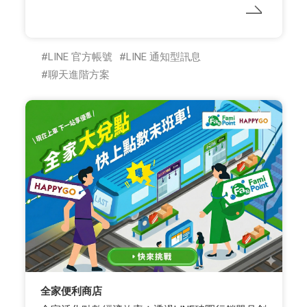
LINE 官方帳號
LINE 通知型訊息
聊天進階方案
全家便利商店