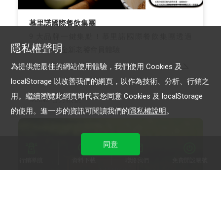
慕里諾國際餐飲集團
9 大品牌一鍵集點！慕里諾國際餐飲集團透過
隱私權聲明
LINE 打造全新老饕會員體驗
為提供您最佳的網站使用體驗，我們使用 Cookies 及
localStorage 以改善我們的網頁，以作為技術、分析、行銷之
用。繼續瀏覽此網頁即代表您同意 Cookies 及 localStorage
LINE 官方帳號
的使用。進一步的資訊可閱讀我們的
隱私權說明
。
同意
行銷導航
資料下載
聯絡我們
免費開設帳號