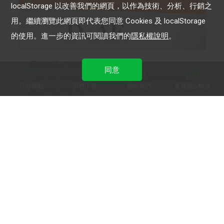
localStorage 以改善我們的網頁，以作為技術、分析、行銷之
用。繼續瀏覽此網頁即代表您同意 Cookies 及 localStorage
的使用。進一步的資訊可閱讀我們的
隱私權說明
。
露比午茶／生活市集／D+AF女鞋
同意
【精準行銷案例】透過精準行銷3大知名案例來了
行銷導航
資料下載
聯絡我們
免費開設帳號
解如何進行精準行銷！
LINE 官方帳號
LINE 成效型廣告
LINE 樂兌
LINE Beacon