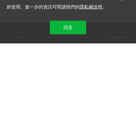
功之路
的使用。進一步的資訊可閱讀我們的
隱私權說明
。
同意
LINE 官方帳號
行銷導航
資料下載
聯絡我們
免費開設帳號
加入 LINE 商家報
為中小型商家提供LINE最新的廣告方案與資訊
加入 LINE 企業行銷快訊
為企業客戶提供最新市場趨勢, 應用與案例
LINE Biz-Solutions YouTube