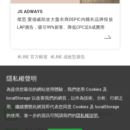
JS ADWAYS
傑思·愛德威助攻大盤衣商DEPIC內睡衣品牌投放
LAP廣告，吸引99%新客、降低CPC近6成費用
LINE 官方帳號
LINE 成效型廣告
隱私權聲明
為提供您最佳的網站使用體驗，我們使用 Cookies 及
localStorage 以改善我們的網頁，以作為技術、分析、行銷之
用。繼續瀏覽此網頁即代表您同意 Cookies 及 localStorage
加入 LINE 商家報
為中小型商家提供LINE最新的廣告方案與資訊
的使用。進一步的資訊可閱讀我們的
隱私權說明
。