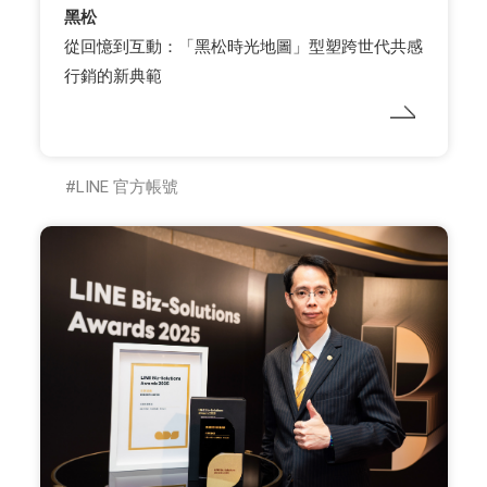
黑松
從回憶到互動：「黑松時光地圖」型塑跨世代共感
行銷的新典範
LINE 官方帳號