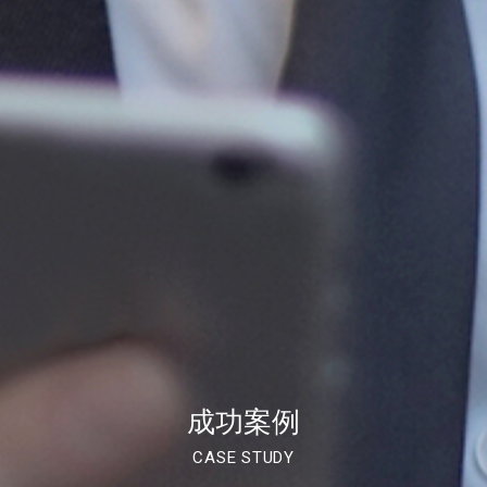
成功案例
CASE STUDY