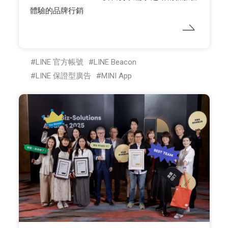
體驗的品牌行銷
LINE 官方帳號
LINE Beacon
LINE 保證型廣告
MINI App