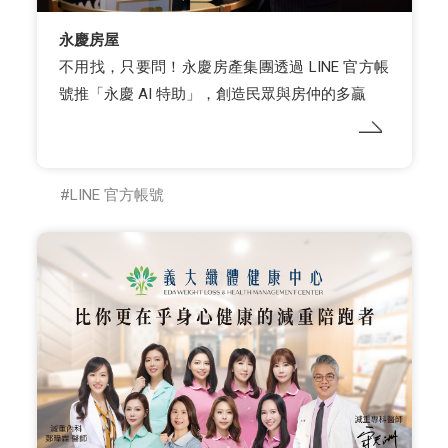
永慶房屋
不用找，只要問！永慶房產集團透過 LINE 官方帳
號推「永慶 AI 特助」，創造民眾與房仲的多贏
LINE 官方帳號