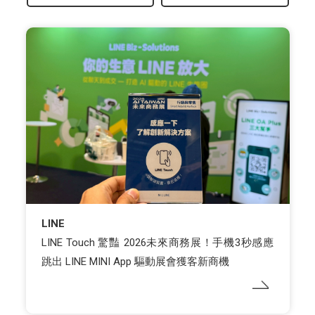
LINE
LINE Touch 驚豔 2026未來商務展！手機3秒感應
跳出 LINE MINI App 驅動展會獲客新商機