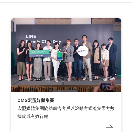
OMG宏盟媒體集團
宏盟媒體集團協助廣告客戶以滾動方式蒐集零方數
據促成有效行銷