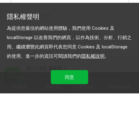
LINE 官方帳號
隱私權聲明
為提供您最佳的網站使用體驗，我們使用 Cookies 及
localStorage 以改善我們的網頁，以作為技術、分析、行銷之
用。繼續瀏覽此網頁即代表您同意 Cookies 及 localStorage
的使用。進一步的資訊可閱讀我們的
隱私權說明
。
加入 LINE 商家報
為中小型商家提供LINE最新的廣告方案與資訊
同意
行銷導航
資料下載
聯絡我們
免費開設帳號
加入 LINE 企業行銷快訊
為企業客戶提供最新市場趨勢, 應用與案例
LINE Biz-Solutions YouTube
實用教學、成功案例等多樣化影音內容