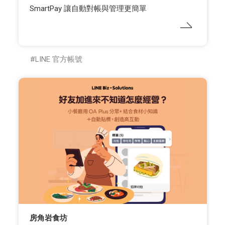
SmartPay 讓自動對帳與管理更簡單
LINE 官方帳號
房角岩食坊