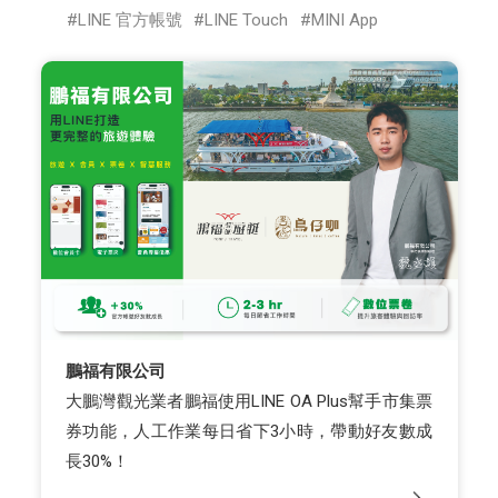
LINE 官方帳號
LINE Touch
MINI App
鵬福有限公司
大鵬灣觀光業者鵬福使用LINE OA Plus幫手市集票
券功能，人工作業每日省下3小時，帶動好友數成
長30%！