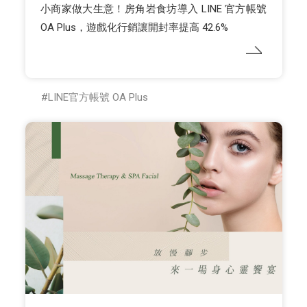
小商家做大生意！房角岩食坊導入 LINE 官方帳號
OA Plus，遊戲化行銷讓開封率提高 42.6%
LINE官方帳號 OA Plus