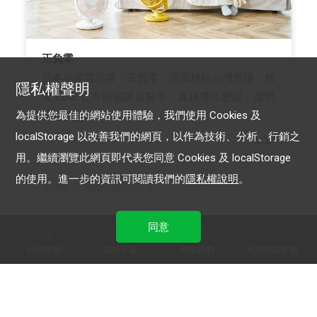
正負零
日本小家電品牌「正負零」深度耕耘台灣市場，放
隱私權聲明
大 LINE 官方帳號開店幫手「直接導流變現」優勢
為提供您最佳的網站使用體驗，我們使用 Cookies 及
賺到轉換率！
localStorage 以改善我們的網頁，以作為技術、分析、行銷之
用。繼續瀏覽此網頁即代表您同意 Cookies 及 localStorage
的使用。進一步的資訊可閱讀我們的
隱私權說明
。
LINE官方帳號開店幫手
同意
行銷導航
資料下載
聯絡我們
免費開設帳號