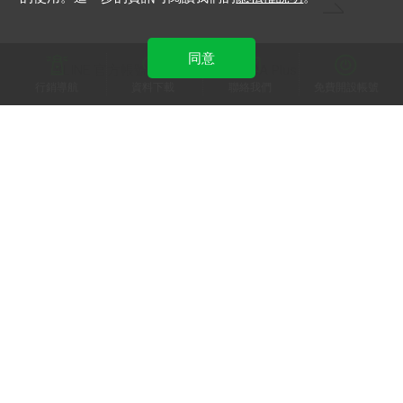
同意
LINE 官方帳號
LINE官方帳號 OA Plus
行銷導航
資料下載
聯絡我們
免費開設帳號
加入 LINE 商家報
為中小型商家提供LINE最新的廣告方案與資訊
加入 LINE 企業行銷快訊
為企業客戶提供最新市場趨勢, 應用與案例
LINE Biz-Solutions YouTube
實用教學、成功案例等多樣化影音內容