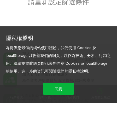
請重新設定篩選條件
隱私權聲明
為提供您最佳的網站使用體驗，我們使用 Cookies 及
加入 LINE 商家報
localStorage 以改善我們的網頁，以作為技術、分析、行銷之
為中小型商家提供LINE最新的廣告方案與資訊
用。繼續瀏覽此網頁即代表您同意 Cookies 及 localStorage
的使用。進一步的資訊可閱讀我們的
隱私權說明
。
加入 LINE 企業行銷快訊
為企業客戶提供最新市場趨勢, 應用與案例
同意
LINE Biz-Solutions YouTube
行銷導航
資料下載
聯絡我們
免費開設帳號
實用教學、成功案例等多樣化影音內容