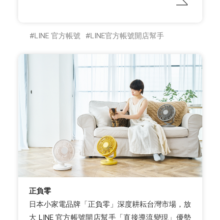
LINE 官方帳號
LINE官方帳號開店幫手
正負零
日本小家電品牌「正負零」深度耕耘台灣市場，放
大 LINE 官方帳號開店幫手「直接導流變現」優勢