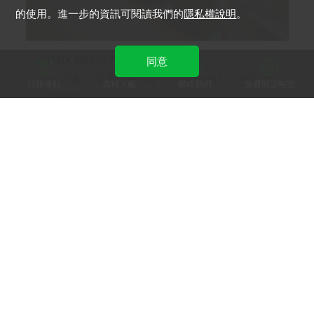
的使用。進一步的資訊可閱讀我們的
隱私權說明
。
WENK MEDIA 維肯媒體
同意
精品品牌：運用LINE LAP CPF與POINTS CPF打造
行銷導航
資料下載
聯絡我們
免費開設帳號
精準客群
LINE 官方帳號
加入 LINE 商家報
為中小型商家提供LINE最新的廣告方案與資訊