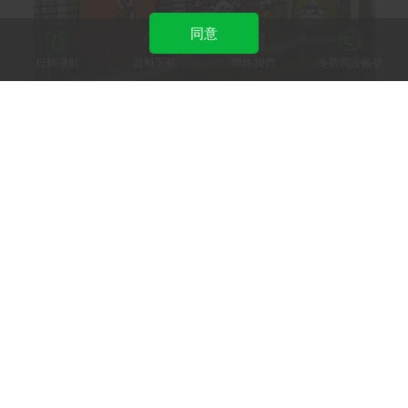
同意
行銷導航
資料下載
聯絡我們
免費開設帳號
OB嚴選 -橘熊科技股份有限公司
OB 嚴選運用 Cross Targeting 助攻，母親節檔期
營業額一舉成長4.7倍
LINE 官方帳號
LINE 保證型廣告
LINE 成效型廣告
LINE POINTS