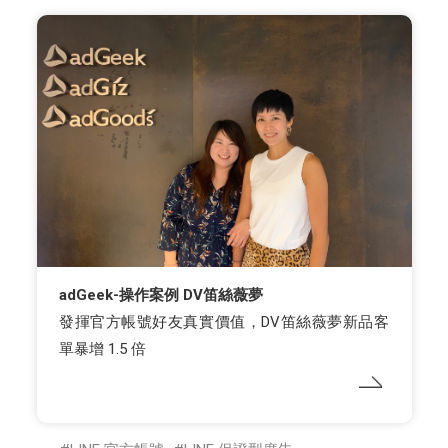
adGeek-操作案例 DV笛絲薇夢
發揮官方帳號好友真實價值，DV笛絲薇夢新品客
單暴增 1.5 倍