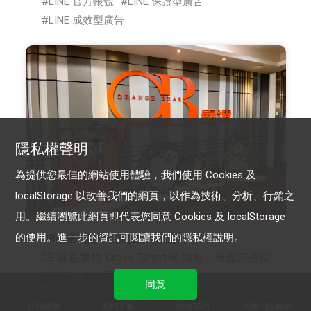
LINE 官方帳號
LINE 保證型廣告
LINE 成效型廣告
隱私權聲明
為提供您最佳的網站使用體驗，我們使用 Cookies 及
localStorage 以改善我們的網頁，以作為技術、分析、行銷之
用。繼續瀏覽此網頁即代表您同意 Cookies 及 localStorage
的使用。進一步的資訊可閱讀我們的
隱私權說明
。
OB嚴選 -橘熊科技股份有限公司
OB 嚴選運用 Cross Targeting 助攻，母親節檔期
營業額一舉成長4.7倍
同意
行銷導航
資料下載
聯絡我們
免費開設帳號