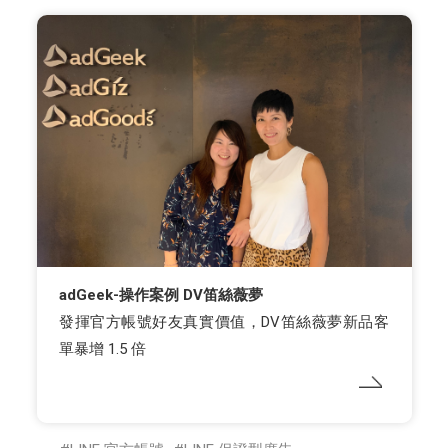
adGeek-操作案例 DV笛絲薇夢
發揮官方帳號好友真實價值，DV笛絲薇夢新品客
單暴增 1.5 倍