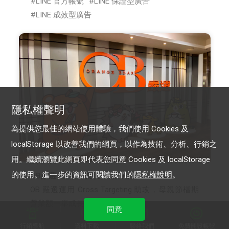
LINE 官方帳號
LINE 保證型廣告
LINE 成效型廣告
隱私權聲明
為提供您最佳的網站使用體驗，我們使用 Cookies 及
localStorage 以改善我們的網頁，以作為技術、分析、行銷之
用。繼續瀏覽此網頁即代表您同意 Cookies 及 localStorage
的使用。進一步的資訊可閱讀我們的
隱私權說明
。
OB嚴選 -橘熊科技股份有限公司
OB 嚴選運用 Cross Targeting 助攻，母親節檔期
營業額一舉成長4.7倍
同意
行銷導航
資料下載
聯絡我們
免費開設帳號