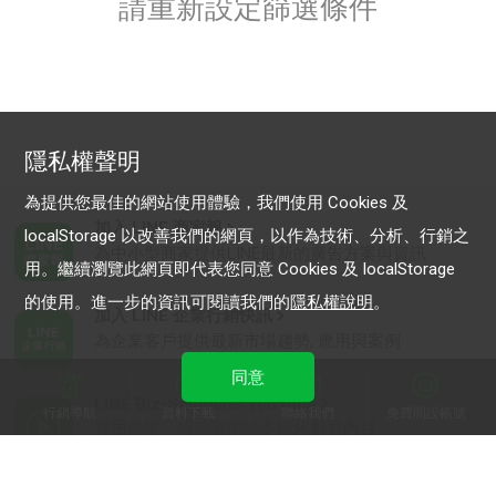
請重新設定篩選條件
隱私權聲明
為提供您最佳的網站使用體驗，我們使用 Cookies 及
加入 LINE 商家報
localStorage 以改善我們的網頁，以作為技術、分析、行銷之
為中小型商家提供LINE最新的廣告方案與資訊
用。繼續瀏覽此網頁即代表您同意 Cookies 及 localStorage
的使用。進一步的資訊可閱讀我們的
隱私權說明
。
加入 LINE 企業行銷快訊
為企業客戶提供最新市場趨勢, 應用與案例
同意
LINE Biz-Solutions YouTube
行銷導航
資料下載
聯絡我們
免費開設帳號
實用教學、成功案例等多樣化影音內容