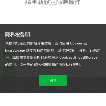
請重新設定篩選條件
隱私權聲明
為提供您最佳的網站使用體驗，我們使用 Cookies 及
加入 LINE 商家報
localStorage 以改善我們的網頁，以作為技術、分析、行銷之
為中小型商家提供LINE最新的廣告方案與資訊
用。繼續瀏覽此網頁即代表您同意 Cookies 及 localStorage
的使用。進一步的資訊可閱讀我們的
隱私權說明
。
加入 LINE 企業行銷快訊
為企業客戶提供最新市場趨勢, 應用與案例
同意
LINE Biz-Solutions YouTube
行銷導航
資料下載
聯絡我們
免費開設帳號
實用教學、成功案例等多樣化影音內容