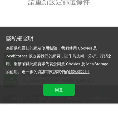
請重新設定篩選條件
隱私權聲明
為提供您最佳的網站使用體驗，我們使用 Cookies 及
加入 LINE 商家報
localStorage 以改善我們的網頁，以作為技術、分析、行銷之
為中小型商家提供LINE最新的廣告方案與資訊
用。繼續瀏覽此網頁即代表您同意 Cookies 及 localStorage
的使用。進一步的資訊可閱讀我們的
隱私權說明
。
加入 LINE 企業行銷快訊
為企業客戶提供最新市場趨勢, 應用與案例
同意
LINE Biz-Solutions YouTube
行銷導航
資料下載
聯絡我們
免費開設帳號
實用教學、成功案例等多樣化影音內容