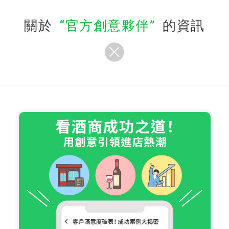
關於
官方創意夥伴
的資訊