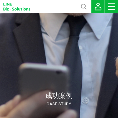
成功案例
CASE STUDY