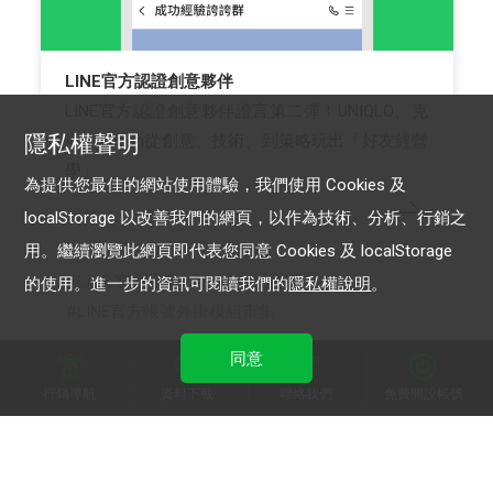
LINE官方認證創意夥伴
LINE官方認證創意夥伴證言第二彈！UNIQLO、克
隱私權聲明
寧、Zespri從創意、技術、到策略玩出「好友經營
學」
為提供您最佳的網站使用體驗，我們使用 Cookies 及
localStorage 以改善我們的網頁，以作為技術、分析、行銷之
用。繼續瀏覽此網頁即代表您同意 Cookies 及 localStorage
LINE 官方帳號
LINE 成效型廣告
的使用。進一步的資訊可閱讀我們的
隱私權說明
。
LINE官方帳號外掛模組市集
同意
行銷導航
資料下載
聯絡我們
免費開設帳號