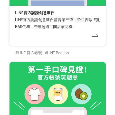
LINE官方認證創意夥伴
LINE官方認證創意夥伴證言第三彈：帝亞吉歐 #獵
BAR任務，帶動超過百間店家商機
LINE 官方帳號
LINE Beacon