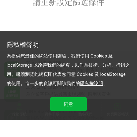
請重新設定篩選條件
隱私權聲明
為提供您最佳的網站使用體驗，我們使用 Cookies 及
加入 LINE 商家報
localStorage 以改善我們的網頁，以作為技術、分析、行銷之
為中小型商家提供LINE最新的廣告方案與資訊
用。繼續瀏覽此網頁即代表您同意 Cookies 及 localStorage
的使用。進一步的資訊可閱讀我們的
隱私權說明
。
加入 LINE 企業行銷快訊
為企業客戶提供最新市場趨勢, 應用與案例
同意
LINE Biz-Solutions YouTube
行銷導航
資料下載
聯絡我們
免費開設帳號
實用教學、成功案例等多樣化影音內容